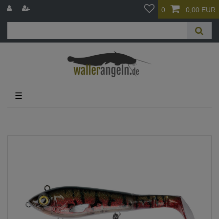
0
0,00 EUR
☰