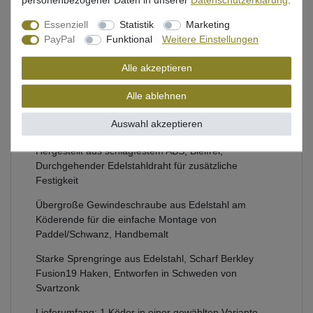
personenbezogener Daten in unserer
Daten­schutz­erklärung
.
Beschreibung
Essenziell
Statistik
Marketing
Bewertung
PayPal
Funktional
Weitere Einstellungen
Alle akzeptieren
Produktsicherheit
Alle ablehnen
Auswahl akzeptieren
Abu Garcia Kunstköder zum Spinnfischen auf Hecht
Hergestellt aus schlagfestem ABS, Bleifrei,
Durchgehender Edelstahldraht für zusätzliche
Festigkeit
Übergroße Gewindeschraube aus Edelstahl am
Köderende für die einfache Montage von
Paddel/Schwanz, Handbemalt
Starke Sprengringe aus Edelstahl, Scharf Berkley
Fusion19 Haken, Entworfen in Schweden von
Svartzonk
Lieferumfang: 1 Köder in einer gewählten Variante