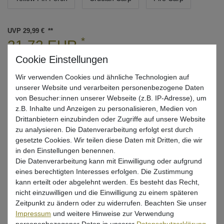
UVP 29,99 €
*
21,72 EUR
* inkl. ges. MwSt. zzgl.
Versandkosten
Wir verwenden Cookies und ähnliche Technologien auf
Lieferzeit 1-3 Tage (Deutschland); 3-7 Tage (Ausland)
unserer Website und verarbeiten personenbezogene Daten
Informationen zur Berechnung des Liefertermins hier
von Besucher:innen unserer Webseite (z.B. IP-Adresse), um
z.B. Inhalte und Anzeigen zu personalisieren, Medien von
Nur noch 5 Stück verfügbar
Drittanbietern einzubinden oder Zugriffe auf unsere Website
zu analysieren. Die Datenverarbeitung erfolgt erst durch
gesetzte Cookies. Wir teilen diese Daten mit Dritten, die wir
In den Warenkorb
in den Einstellungen benennen.
Die Datenverarbeitung kann mit Einwilligung oder aufgrund
eines berechtigten Interesses erfolgen. Die Zustimmung
Wunschliste
kann erteilt oder abgelehnt werden. Es besteht das Recht,
nicht einzuwilligen und die Einwilligung zu einem späteren
Zeitpunkt zu ändern oder zu widerrufen. Beachten Sie unser
Impressum
und weitere Hinweise zur Verwendung