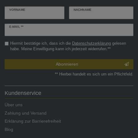
VORNAME
NACHNAME
Newsletter
E-MAIL **
Honig
Hiermit bestätige ich, dass ich die
Daten­schutz­erklärung
gelesen
habe. Meine Einwilligung kann ich jederzeit widerrufen.**
Abonnieren
** Hierbei handelt es sich um ein Pflichtfeld.
Kundenservice
Über uns
Zahlung und Versand
Erklärung zur Barrierefreiheit
Blog