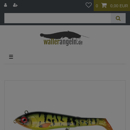
0
0,00 EUR
☰