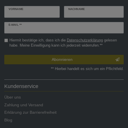
VORNAME
NACHNAME
Newsletter
E-MAIL **
Honig
Hiermit bestätige ich, dass ich die
Daten­schutz­erklärung
gelesen
habe. Meine Einwilligung kann ich jederzeit widerrufen.**
Abonnieren
** Hierbei handelt es sich um ein Pflichtfeld.
Kundenservice
Über uns
Zahlung und Versand
Erklärung zur Barrierefreiheit
Blog