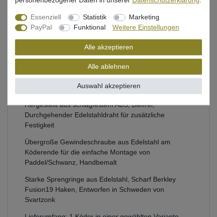
personenbezogener Daten in unserer
Daten­schutz­erklärung
.
Beschreibung
Essenziell
Statistik
Marketing
Bewertung
PayPal
Funktional
Weitere Einstellungen
Alle akzeptieren
Produktsicherheit
Alle ablehnen
Auswahl akzeptieren
Abu Garcia Kunstköder zum Spinnfischen auf Hecht
Hergestellt aus schlagfestem ABS, Bleifrei,
Durchgehender Edelstahldraht für zusätzliche
Festigkeit
Übergroße Gewindeschraube aus Edelstahl am
Köderende für die einfache Montage von
Paddel/Schwanz, Handbemalt
Starke Sprengringe aus Edelstahl, Scharf Berkley
Fusion19 Haken, Entworfen in Schweden von
Svartzonk
Lieferumfang: 1 Köder in einer gewählten Variante