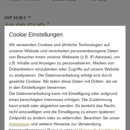
UVP 24,99 €
*
18,09 EUR
* inkl. ges. MwSt. zzgl.
Versandkosten
Wir verwenden Cookies und ähnliche Technologien auf
Lieferzeit 1-3 Tage (Deutschland); 3-7 Tage (Ausland)
unserer Website und verarbeiten personenbezogene Daten
Informationen zur Berechnung des Liefertermins hier
von Besucher:innen unserer Webseite (z.B. IP-Adresse), um
z.B. Inhalte und Anzeigen zu personalisieren, Medien von
Nur noch 4 Stück verfügbar
Drittanbietern einzubinden oder Zugriffe auf unsere Website
zu analysieren. Die Datenverarbeitung erfolgt erst durch
gesetzte Cookies. Wir teilen diese Daten mit Dritten, die wir
In den Warenkorb
in den Einstellungen benennen.
Die Datenverarbeitung kann mit Einwilligung oder aufgrund
eines berechtigten Interesses erfolgen. Die Zustimmung
Wunschliste
kann erteilt oder abgelehnt werden. Es besteht das Recht,
nicht einzuwilligen und die Einwilligung zu einem späteren
Zeitpunkt zu ändern oder zu widerrufen. Beachten Sie unser
Impressum
und weitere Hinweise zur Verwendung