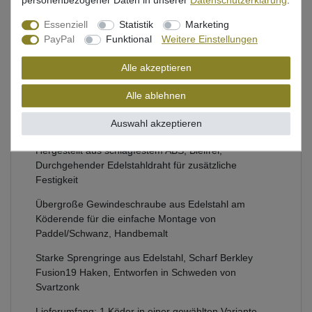
personenbezogener Daten in unserer
Daten­schutz­erklärung
.
Beschreibung
Essenziell
Statistik
Marketing
Bewertung
PayPal
Funktional
Weitere Einstellungen
Alle akzeptieren
Produktsicherheit
Alle ablehnen
Auswahl akzeptieren
Abu Garcia Kunstköder zum Spinnfischen auf Hecht
Hergestellt aus schlagfestem ABS, Bleifrei,
Durchgehender Edelstahldraht für zusätzliche
Festigkeit
Übergroße Gewindeschraube aus Edelstahl am
Köderende für die einfache Montage von
Paddel/Schwanz, Handbemalt
Starke Sprengringe aus Edelstahl, Scharf Berkley
Fusion19 Haken, Entworfen in Schweden von
Svartzonk
Lieferumfang: 1 Köder in einer gewählten Variante