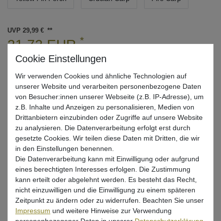
UVP 29,99 €
*
21,72 EUR
* inkl. ges. MwSt. zzgl.
Versandkosten
Wir verwenden Cookies und ähnliche Technologien auf
Lieferzeit 1-3 Tage (Deutschland); 3-7 Tage (Ausland)
unserer Website und verarbeiten personenbezogene Daten
Informationen zur Berechnung des Liefertermins hier
von Besucher:innen unserer Webseite (z.B. IP-Adresse), um
z.B. Inhalte und Anzeigen zu personalisieren, Medien von
Nur noch 5 Stück verfügbar
Drittanbietern einzubinden oder Zugriffe auf unsere Website
zu analysieren. Die Datenverarbeitung erfolgt erst durch
gesetzte Cookies. Wir teilen diese Daten mit Dritten, die wir
In den Warenkorb
in den Einstellungen benennen.
Die Datenverarbeitung kann mit Einwilligung oder aufgrund
eines berechtigten Interesses erfolgen. Die Zustimmung
Wunschliste
kann erteilt oder abgelehnt werden. Es besteht das Recht,
nicht einzuwilligen und die Einwilligung zu einem späteren
Zeitpunkt zu ändern oder zu widerrufen. Beachten Sie unser
Impressum
und weitere Hinweise zur Verwendung