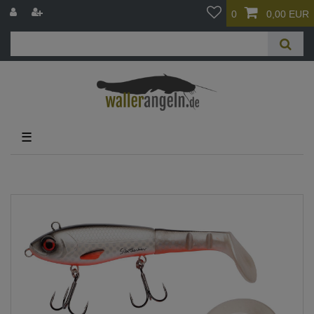
0
0,00 EUR
☰