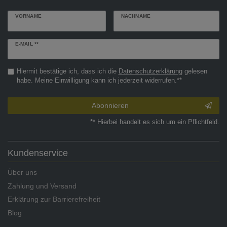
VORNAME
NACHNAME
Newsletter
E-MAIL **
Honig
Hiermit bestätige ich, dass ich die
Daten­schutz­erklärung
gelesen
habe. Meine Einwilligung kann ich jederzeit widerrufen.**
Abonnieren
** Hierbei handelt es sich um ein Pflichtfeld.
Kundenservice
Über uns
Zahlung und Versand
Erklärung zur Barrierefreiheit
Blog