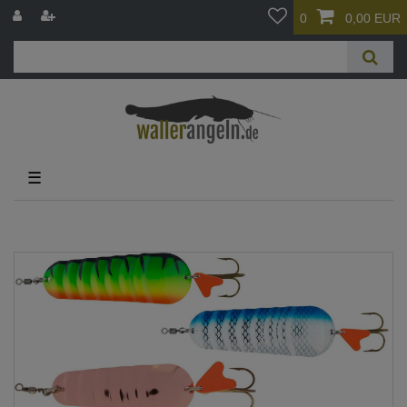
0
0,00 EUR
☰