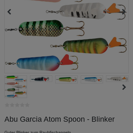
Abu Garcia Atom Spoon - Blinker
Guter Blinker zum Raubfischangeln