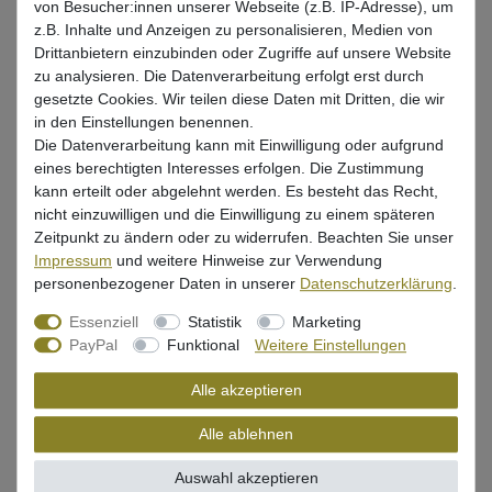
von Besucher:innen unserer Webseite (z.B. IP-Adresse), um
z.B. Inhalte und Anzeigen zu personalisieren, Medien von
UVP 7,99 €
Drittanbietern einzubinden oder Zugriffe auf unsere Website
*
6,70 EUR
zu analysieren. Die Datenverarbeitung erfolgt erst durch
gesetzte Cookies. Wir teilen diese Daten mit Dritten, die wir
* inkl. ges. MwSt. zzgl.
Versandkosten
in den Einstellungen benennen.
Die Datenverarbeitung kann mit Einwilligung oder aufgrund
Lieferzeit 1-3 Tage (Deutschland); 3-7 Tage (Ausland)
eines berechtigten Interesses erfolgen. Die Zustimmung
Informationen zur Berechnung des Liefertermins hier
kann erteilt oder abgelehnt werden. Es besteht das Recht,
nicht einzuwilligen und die Einwilligung zu einem späteren
Nur noch 3 Stück verfügbar
Zeitpunkt zu ändern oder zu widerrufen. Beachten Sie unser
Impressum
und weitere Hinweise zur Verwendung
In den Warenkorb
personenbezogener Daten in unserer
Daten­schutz­erklärung
.
Essenziell
Statistik
Marketing
PayPal
Funktional
Weitere Einstellungen
Wunschliste
Alle akzeptieren
Alle ablehnen
Beschreibung
Auswahl akzeptieren