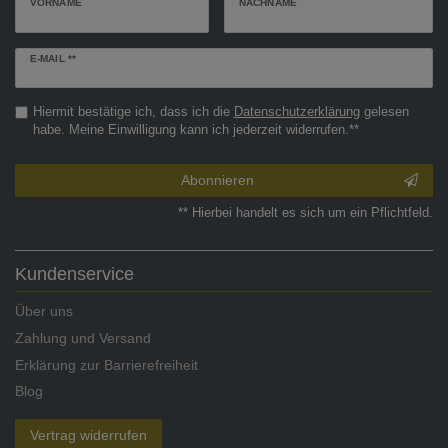
VORNAME
NACHNAME
Newsletter
E-MAIL **
Honig
Hiermit bestätige ich, dass ich die
Daten­schutz­erklärung
gelesen
habe. Meine Einwilligung kann ich jederzeit widerrufen.**
Abonnieren
** Hierbei handelt es sich um ein Pflichtfeld.
Kundenservice
Über uns
Zahlung und Versand
Erklärung zur Barrierefreiheit
Blog
Vertrag widerrufen