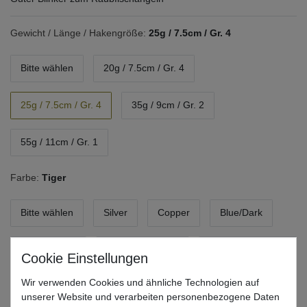
Gewicht / Länge / Hakengröße:
25g / 7.5cm / Gr. 4
Bitte wählen
20g / 7.5cm / Gr. 4
25g / 7.5cm / Gr. 4
35g / 9cm / Gr. 2
55g / 11cm / Gr. 1
Farbe:
Tiger
Bitte wählen
Silver
Copper
Blue/Dark
Yellow Perch
Silver/Blue Flash
Gold/Green Flash
Wir verwenden Cookies und ähnliche Technologien auf
Tiger
unserer Website und verarbeiten personenbezogene Daten