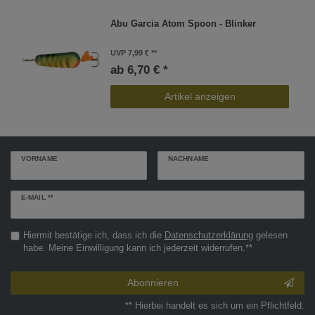
Abu Garcia Atom Spoon - Blinker
UVP 7,99 €
ab 6,70 € *
Artikel anzeigen
VORNAME
NACHNAME
Newsletter
E-MAIL **
Honig
Hiermit bestätige ich, dass ich die
Daten­schutz­erklärung
gelesen
habe. Meine Einwilligung kann ich jederzeit widerrufen.**
Abonnieren
** Hierbei handelt es sich um ein Pflichtfeld.