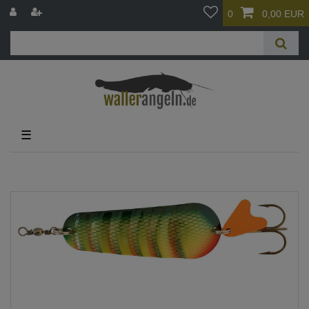
0
0,00 EUR
☰