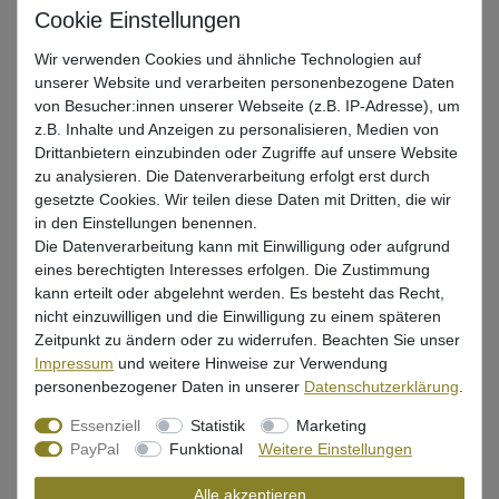
UVP 7,99 €
*
Wir verwenden Cookies und ähnliche Technologien auf
6,70 EUR
unserer Website und verarbeiten personenbezogene Daten
von Besucher:innen unserer Webseite (z.B. IP-Adresse), um
* inkl. ges. MwSt. zzgl.
Versandkosten
z.B. Inhalte und Anzeigen zu personalisieren, Medien von
Drittanbietern einzubinden oder Zugriffe auf unsere Website
Lieferzeit 1-3 Tage (Deutschland); 3-7 Tage (Ausland)
Informationen zur Berechnung des Liefertermins hier
zu analysieren. Die Datenverarbeitung erfolgt erst durch
gesetzte Cookies. Wir teilen diese Daten mit Dritten, die wir
in den Einstellungen benennen.
Nur noch 5 Stück verfügbar
Die Datenverarbeitung kann mit Einwilligung oder aufgrund
eines berechtigten Interesses erfolgen. Die Zustimmung
In den Warenkorb
kann erteilt oder abgelehnt werden. Es besteht das Recht,
nicht einzuwilligen und die Einwilligung zu einem späteren
Zeitpunkt zu ändern oder zu widerrufen. Beachten Sie unser
Impressum
und weitere Hinweise zur Verwendung
Wunschliste
personenbezogener Daten in unserer
Daten­schutz­erklärung
.
Essenziell
Statistik
Marketing
PayPal
Funktional
Weitere Einstellungen
Beschreibung
Alle akzeptieren