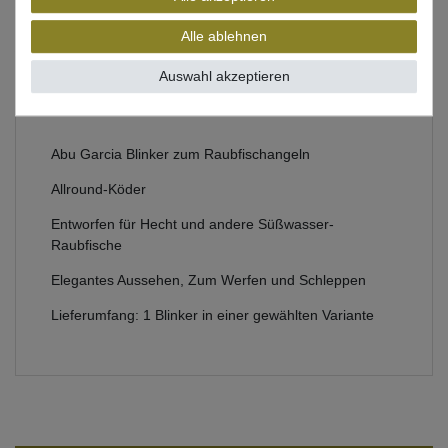
Bewertung
Alle ablehnen
Produktsicherheit
Auswahl akzeptieren
Abu Garcia Blinker zum Raubfischangeln
Allround-Köder
Entworfen für Hecht und andere Süßwasser-
Raubfische
Elegantes Aussehen, Zum Werfen und Schleppen
Lieferumfang: 1 Blinker in einer gewählten Variante