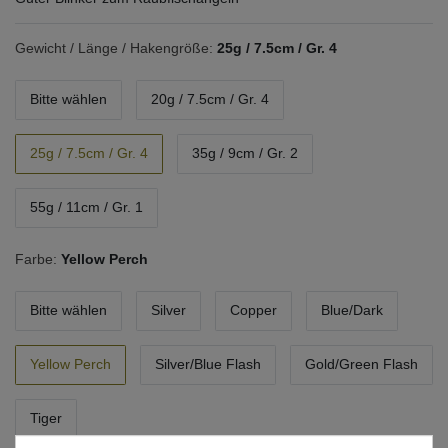
Gewicht / Länge / Hakengröße:
25g / 7.5cm / Gr. 4
Bitte wählen
20g / 7.5cm / Gr. 4
25g / 7.5cm / Gr. 4
35g / 9cm / Gr. 2
55g / 11cm / Gr. 1
Farbe:
Yellow Perch
Bitte wählen
Silver
Copper
Blue/Dark
Yellow Perch
Silver/Blue Flash
Gold/Green Flash
Tiger