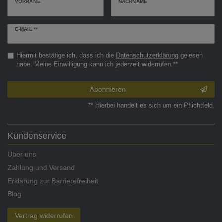
VORNAME
NACHNAME
Newsletter
E-MAIL **
Honig
Hiermit bestätige ich, dass ich die
Daten­schutz­erklärung
gelesen
habe. Meine Einwilligung kann ich jederzeit widerrufen.**
Abonnieren
** Hierbei handelt es sich um ein Pflichtfeld.
Kundenservice
Über uns
Zahlung und Versand
Erklärung zur Barrierefreiheit
Blog
Vertrag widerrufen