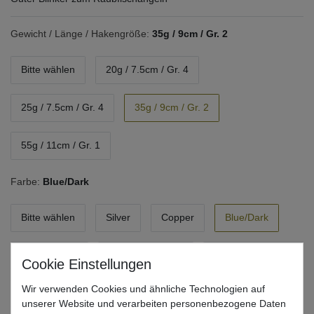
Gewicht / Länge / Hakengröße:
35g / 9cm / Gr. 2
Bitte wählen
20g / 7.5cm / Gr. 4
25g / 7.5cm / Gr. 4
35g / 9cm / Gr. 2
55g / 11cm / Gr. 1
Farbe:
Blue/Dark
Bitte wählen
Silver
Copper
Blue/Dark
Yellow Perch
Silver/Blue Flash
Gold/Green Flash
Wir verwenden Cookies und ähnliche Technologien auf
Tiger
unserer Website und verarbeiten personenbezogene Daten