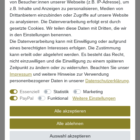
von Besucher:innen unserer Webseite (z.B. IP-Adresse), um
z.B. Inhalte und Anzeigen zu personalisieren, Medien von
UVP 8,99 €
Drittanbietern einzubinden oder Zugriffe auf unsere Website
*
7,54 EUR
zu analysieren. Die Datenverarbeitung erfolgt erst durch
gesetzte Cookies. Wir teilen diese Daten mit Dritten, die wir
* inkl. ges. MwSt. zzgl.
Versandkosten
in den Einstellungen benennen.
Die Datenverarbeitung kann mit Einwilligung oder aufgrund
Lieferzeit 1-3 Tage (Deutschland); 3-7 Tage (Ausland)
eines berechtigten Interesses erfolgen. Die Zustimmung
Informationen zur Berechnung des Liefertermins hier
kann erteilt oder abgelehnt werden. Es besteht das Recht,
nicht einzuwilligen und die Einwilligung zu einem späteren
Nur noch 2 Stück verfügbar
Zeitpunkt zu ändern oder zu widerrufen. Beachten Sie unser
Impressum
und weitere Hinweise zur Verwendung
In den Warenkorb
personenbezogener Daten in unserer
Daten­schutz­erklärung
.
Essenziell
Statistik
Marketing
PayPal
Funktional
Weitere Einstellungen
Wunschliste
Alle akzeptieren
Alle ablehnen
Beschreibung
Auswahl akzeptieren