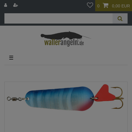
0
0,00 EUR
☰