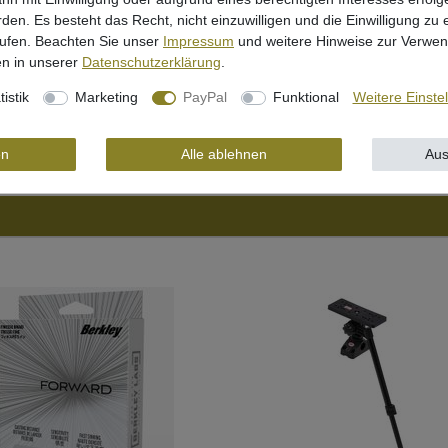
rden. Es besteht das Recht, nicht einzuwilligen und die Einwilligung zu
rufen. Beachten Sie unser
Impressum
und weitere Hinweise zur Verwe
n in unserer
Daten­schutz­erklärung
.
iante
tistik
Marketing
PayPal
Funktional
Weitere Einste
en
Alle ablehnen
Aus