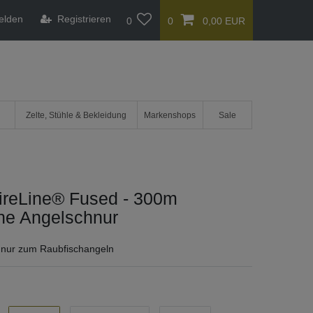
elden
Registrieren
0
0
0,00 EUR
Zelte, Stühle & Bekleidung
Markenshops
Sale
ireLine® Fused - 300m
ne Angelschnur
hnur zum Raubfischangeln