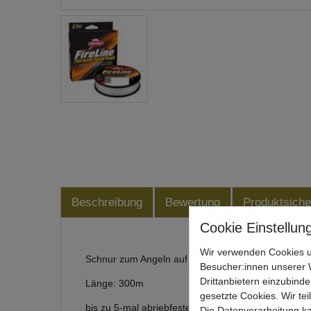
Beschreibung
Bewertung
Produktsiche
Wir verwenden Cookies u
Schnur zum Angeln auf Raubfische
Besucher:innen unserer W
Drittanbietern einzubinde
Länge: 300m
gesetzte Cookies. Wir tei
bis zu 5-mal abriebfester als konventionellen Gefle
Die Datenverarbeitung ka