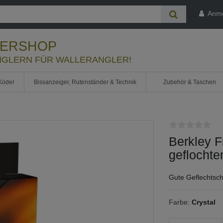
Anm
LERSHOP
GLERN FÜR WALLERANGLER!
Köder
Bissanzeiger, Rutenständer & Technik
Zubehör & Taschen
Berkley F
geflochte
Gute Geflechtsc
Farbe:
Crystal