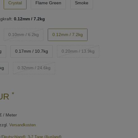
Crystal
Flame Green
Smoke
gkraft:
0.12mm / 7.2kg
0.10mm / 6.2kg
0.12mm / 7.2kg
g
0.17mm / 10.7kg
0.20mm / 13.9kg
kg
0.32mm / 24.6kg
*
EUR
€ / Meter
zzgl.
Versandkosten
e (Deutschland); 3-7 Tage (Ausland)