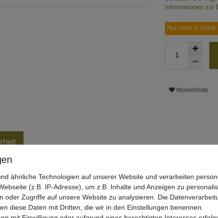
Informationen zur 
Nur noch 4 Stück 
Wunschliste
rheit
nd ähnliche Technologien auf unserer Website und verarbeiten pers
ebseite (z.B. IP-Adresse), um z.B. Inhalte und Anzeigen zu personali
n oder Zugriffe auf unsere Website zu analysieren. Die Datenverarbeitu
len diese Daten mit Dritten, die wir in den Einstellungen benennen.
chte
nn mit Einwilligung oder aufgrund eines berechtigten Interesses erfo