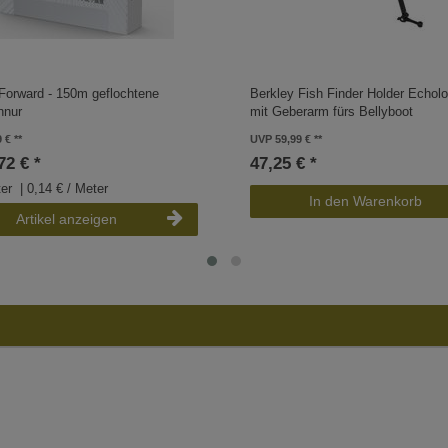
Forward - 150m geflochtene
Berkley Fish Finder Holder Echolo
hnur
mit Geberarm fürs Bellyboot
9 €
UVP 59,99 €
72 € *
47,25 € *
er
| 0,14 € / Meter
In den Warenkorb
Artikel anzeigen