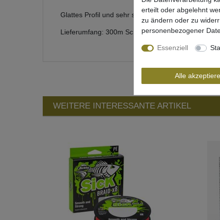
erteilt oder abgelehnt we
Glattes Profil und sehr sensibel
zu ändern oder zu wider
personenbezogener Date
Lieferumfang: 300m Schnur in einer gewählten Var
Essenziell
Sta
Alle akzeptier
WEITERE INTERESSANTE ARTIKEL