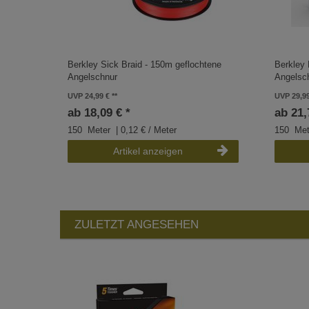
Berkley Sick Braid - 150m geflochtene
Berkley 
Angelschnur
Angelsc
UVP 24,99 €
UVP 29,9
ab 18,09 € *
ab 21,
150
Meter
| 0,12 € / Meter
150
Met
Artikel anzeigen
ZULETZT ANGESEHEN