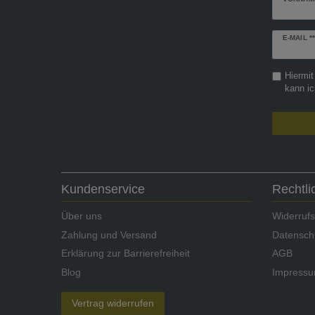
Newslette
E-MAIL **
Honig
Hiermit
kann ic
Kundenservice
Rechtl
Über uns
Widerrufs
Zahlung und Versand
Datensch
Erklärung zur Barrierefreiheit
AGB
Blog
Impress
Vertrag widerrufen