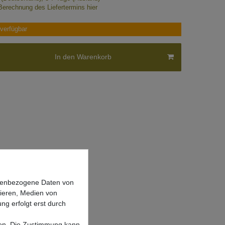
Berechnung des Liefertermins hier
verfügbar
In den Warenkorb
onenbezogene Daten von
sieren, Medien von
ng erfolgt erst durch
lgen. Die Zustimmung kann