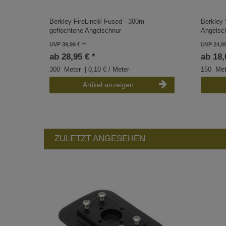
Berkley FireLine® Fused - 300m
Berkley 
geflochtene Angelschnur
Angelsc
UVP 39,99 €
UVP 24,9
ab 28,95 € *
ab 18,
300
Meter
| 0,10 € / Meter
150
Met
Artikel anzeigen
ZULETZT ANGESEHEN