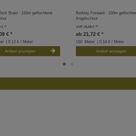
Sick Braid - 150m geflochtene
Berkley Forward - 150m geflochte
hnur
Angelschnur
9 €
UVP 29,99 €
09 € *
ab 21,72 € *
er
| 0,12 € / Meter
150
Meter
| 0,14 € / Meter
Artikel anzeigen
Artikel anzeigen