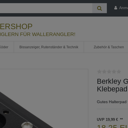
Anm
LERSHOP
GLERN FÜR WALLERANGLER!
Köder
Bissanzeiger, Rutenständer & Technik
Zubehör & Taschen
Berkley G
Klebepad 
Gutes Halterpad 
UVP 19,99 €
18,25 