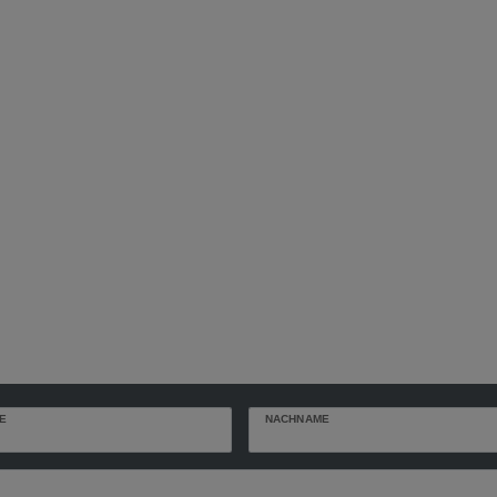
E
NACHNAME
r