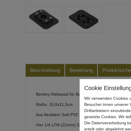
Beschreibung
Bewertung
Produktsiche
Berkley Klebepad für Bellyboote
Wir verwenden Cookies u
Besucher:innen unserer W
Maße: 15,8x11,3cm
Drittanbietern einzubinde
Aus flexiblem Soft-PVC
gesetzte Cookies. Wir tei
Die Datenverarbeitung ka
Vier 1/4 x7/8-(22mm)-Schrauben aus 304er-Edelst
erteilt oder abgelehnt we