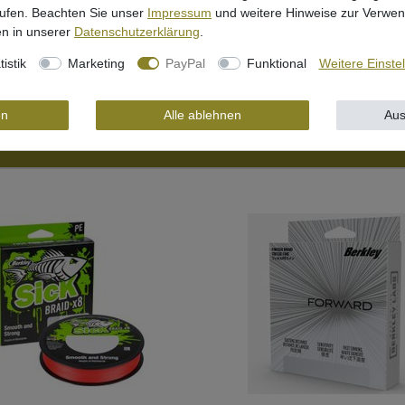
rufen. Beachten Sie unser
Impressum
und weitere Hinweise zur Verwe
n in unserer
Daten­schutz­erklärung
.
tistik
Marketing
PayPal
Funktional
Weitere Einste
en
Alle ablehnen
Aus