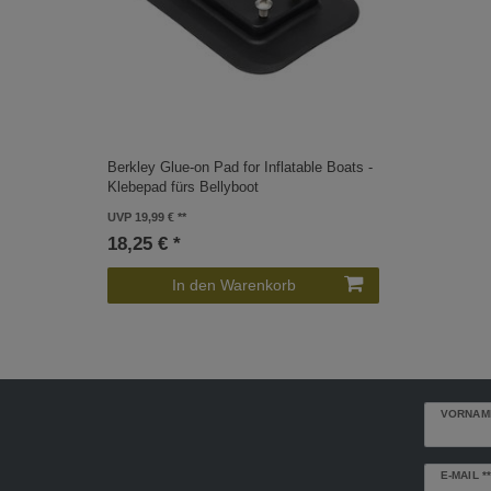
Berkley Glue-on Pad for Inflatable Boats -
Klebepad fürs Bellyboot
UVP 19,99 €
18,25 € *
In den Warenkorb
VORNAM
Newslette
E-MAIL **