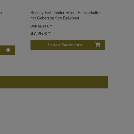
ne
Berkley Fish Finder Holder Echolothalter
Berkley
mit Geberarm fürs Bellyboot
Echoloth
UVP 59,99 €
UVP 19,9
47,25 € *
18,25 
In den Warenkorb