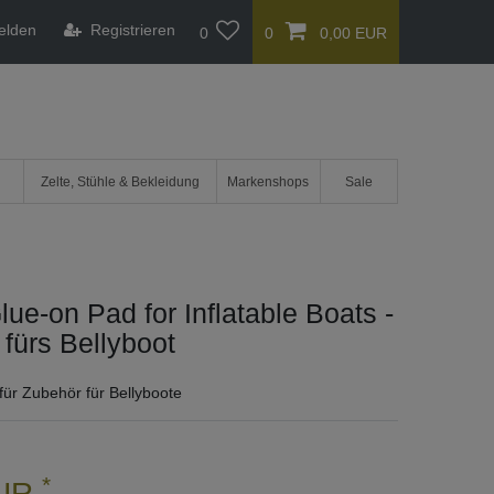
elden
Registrieren
0
0
0,00 EUR
Zelte, Stühle & Bekleidung
Markenshops
Sale
lue-on Pad for Inflatable Boats -
fürs Bellyboot
für Zubehör für Bellyboote
*
EUR