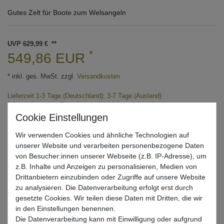
Gutes Zelt für Boote zum Welsangeln
UVP 629,99 €
*
549,86 EUR
* inkl. ges. MwSt. zzgl.
Versandkosten
Lieferzeit 1-3 Tage (Deutschland); 3-7 Tage (Ausland)
Informationen zur Berechnung des Liefertermins hier
Nur noch 2 Stück verfügbar
Wir verwenden Cookies und ähnliche Technologien auf
unserer Website und verarbeiten personenbezogene Daten
In den Warenkorb
von Besucher:innen unserer Webseite (z.B. IP-Adresse), um
z.B. Inhalte und Anzeigen zu personalisieren, Medien von
Drittanbietern einzubinden oder Zugriffe auf unsere Website
zu analysieren. Die Datenverarbeitung erfolgt erst durch
Wunschliste
gesetzte Cookies. Wir teilen diese Daten mit Dritten, die wir
in den Einstellungen benennen.
Die Datenverarbeitung kann mit Einwilligung oder aufgrund