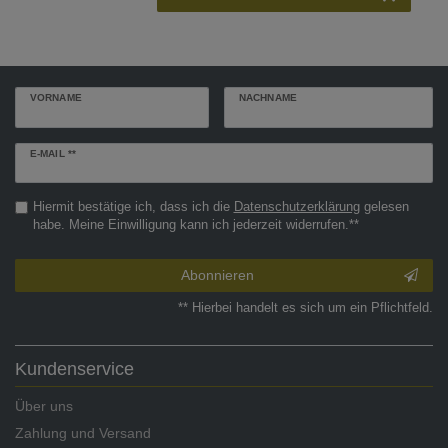
VORNAME
NACHNAME
Newsletter
E-MAIL **
Honig
Hiermit bestätige ich, dass ich die
Daten­schutz­erklärung
gelesen
habe. Meine Einwilligung kann ich jederzeit widerrufen.**
Abonnieren
** Hierbei handelt es sich um ein Pflichtfeld.
Kundenservice
Über uns
Zahlung und Versand