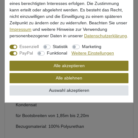
eines berechtigten Interesses erfolgen. Die Zustimmung
kann erteilt oder abgelehnt werden. Es besteht das Recht,
Beschreibung
nicht einzuwilligen und die Einwilligung zu einem späteren
Zeitpunkt zu ändern oder zu widerrufen. Beachten Sie unser
Bewertung
Impressum
und weitere Hinweise zur Verwendung
personenbezogener Daten in unserer
Daten­schutz­erklärung
.
Produktsicherheit
Essenziell
Statistik
Marketing
PayPal
Funktional
Weitere Einstellungen
Bootszelt von Black Cat für Angelboote zum
Alle akzeptieren
Wallerangeln & Karpfenangeln
Alle ablehnen
Länge: 335cm, Breite: 220cm, Höhe: 105cm, Gewicht:
7,34kg
Auswahl akzeptieren
Wassersäule: 5000mm, Innenzelt zur Vermeidung von
Kondensat
für Bootsbreiten von 1,85m bis 2,20m
Bezugsmaterial: 100% Polyurethan