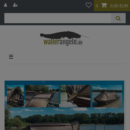
0
0,00 EUR
☰