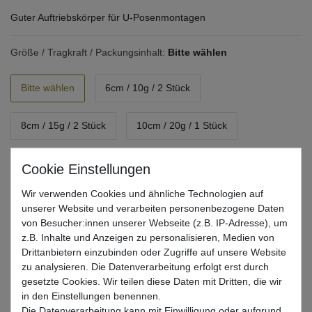
Guter Auftriebskörper für U-Posenmontagen
Größe / Tragkraft / Packungsinhalt:
Bitte wählen
Bitte wählen
6cm / 10g / 2 Stück
8cm / 15g / 2 Stück
10cm / 20g / 1 Stück
12cm / 30g / 1 Stück
Wir verwenden Cookies und ähnliche Technologien auf
unserer Website und verarbeiten personenbezogene Daten
UVP 2,50 €
*
2,06 EUR
von Besucher:innen unserer Webseite (z.B. IP-Adresse), um
z.B. Inhalte und Anzeigen zu personalisieren, Medien von
Drittanbietern einzubinden oder Zugriffe auf unsere Website
* inkl. ges. MwSt. zzgl.
Versandkosten
zu analysieren. Die Datenverarbeitung erfolgt erst durch
Lieferzeit 1-3 Tage (Deutschland); 3-7 Tage (Ausland)
gesetzte Cookies. Wir teilen diese Daten mit Dritten, die wir
Informationen zur Berechnung des Liefertermins hier
in den Einstellungen benennen.
Die Datenverarbeitung kann mit Einwilligung oder aufgrund