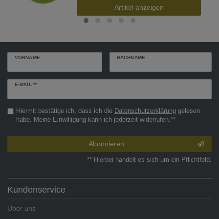
Artikel anzeigen
VORNAME
NACHNAME
Newsletter
E-MAIL **
Honig
Hiermit bestätige ich, dass ich die
Daten­schutz­erklärung
gelesen
habe. Meine Einwilligung kann ich jederzeit widerrufen.**
Abonnieren
** Hierbei handelt es sich um ein Pflichtfeld.
Kundenservice
Über uns