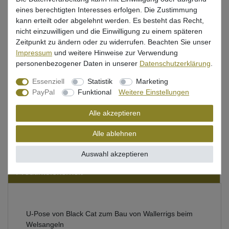
Mehr als 5 Stück verfügbar
eines berechtigten Interesses erfolgen. Die Zustimmung
kann erteilt oder abgelehnt werden. Es besteht das Recht,
nicht einzuwilligen und die Einwilligung zu einem späteren
In den Warenkorb
Zeitpunkt zu ändern oder zu widerrufen. Beachten Sie unser
Impressum
und weitere Hinweise zur Verwendung
personenbezogener Daten in unserer
Daten­schutz­erklärung
.
Wunschliste
Essenziell
Statistik
Marketing
PayPal
Funktional
Weitere Einstellungen
Alle akzeptieren
Beschreibung
Alle ablehnen
Bewertung
Auswahl akzeptieren
Produktsicherheit
U-Pose von Black Cat zum Bau von Wallerrigs beim
Welsangeln