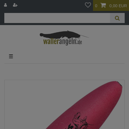
0
0,00 EUR
☰