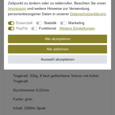
Zeitpunkt zu ändern oder zu widerrufen. Beachten Sie unser
Impressum
und weitere Hinweise zur Verwendung
personenbezogener Daten in unserer
Daten­schutz­erklärung
.
Beschreibung
Essenziell
Statistik
Marketing
PayPal
Funktional
Weitere Einstellungen
Bewertung
Alle akzeptieren
Produktsicherheit
Alle ablehnen
Auswahl akzeptieren
Geflochtene Schnur aus dem Hause WFT
Tragkraft: 32kg, 8 fach geflochtene Schnur mit hoher
Tragkraft
Durchmesser 0,22mm
Farbe: grün
Inhalt: 1000m Spule