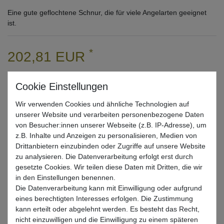
Eine gute geflochtene Schnur, die für viele Angelarten geeignet
ist.
*
202,81 EUR
Inhalt
1000
Meter
Grundpreis
0,20 € / Meter
* inkl. ges. MwSt. zzgl.
Versandkosten
Wir verwenden Cookies und ähnliche Technologien auf
unserer Website und verarbeiten personenbezogene Daten
Lieferzeit 1-3 Tage (Deutschland); 3-7 Tage (Ausland)
von Besucher:innen unserer Webseite (z.B. IP-Adresse), um
Informationen zur Berechnung des Liefertermins hier
z.B. Inhalte und Anzeigen zu personalisieren, Medien von
Drittanbietern einzubinden oder Zugriffe auf unsere Website
Nur noch 1 Stück verfügbar
zu analysieren. Die Datenverarbeitung erfolgt erst durch
gesetzte Cookies. Wir teilen diese Daten mit Dritten, die wir
in den Einstellungen benennen.
In den Warenkorb
Die Datenverarbeitung kann mit Einwilligung oder aufgrund
eines berechtigten Interesses erfolgen. Die Zustimmung
kann erteilt oder abgelehnt werden. Es besteht das Recht,
Wunschliste
nicht einzuwilligen und die Einwilligung zu einem späteren