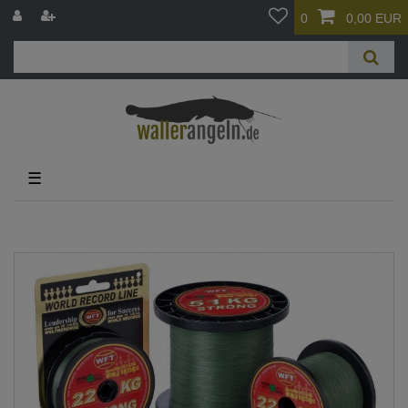
0
0,00 EUR
☰