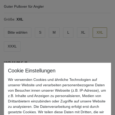
Guter Pullover für Angler
Größe:
XXL
Bitte wählen
S
M
L
XL
XXL
XXXL
UVP 64,99 €
*
58,49 EUR
Wir verwenden Cookies und ähnliche Technologien auf
* inkl. ges. MwSt. zzgl.
Versandkosten
unserer Website und verarbeiten personenbezogene Daten
Lieferzeit 1-3 Tage (Deutschland); 3-7 Tage (Ausland)
von Besucher:innen unserer Webseite (z.B. IP-Adresse), um
Informationen zur Berechnung des Liefertermins hier
z.B. Inhalte und Anzeigen zu personalisieren, Medien von
Drittanbietern einzubinden oder Zugriffe auf unsere Website
Nur noch 2 Stück verfügbar
zu analysieren. Die Datenverarbeitung erfolgt erst durch
gesetzte Cookies. Wir teilen diese Daten mit Dritten, die wir