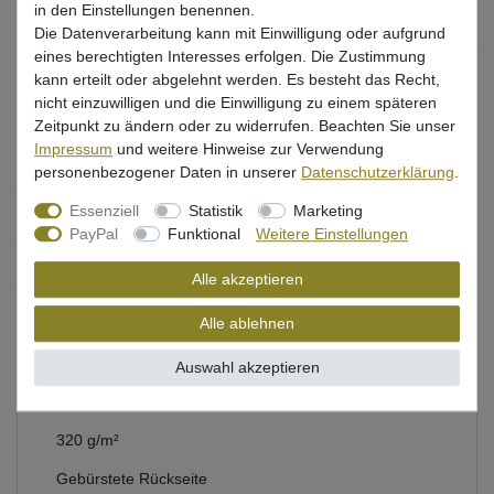
in den Einstellungen benennen.
In den Warenkorb
Die Datenverarbeitung kann mit Einwilligung oder aufgrund
eines berechtigten Interesses erfolgen. Die Zustimmung
kann erteilt oder abgelehnt werden. Es besteht das Recht,
Wunschliste
nicht einzuwilligen und die Einwilligung zu einem späteren
Zeitpunkt zu ändern oder zu widerrufen. Beachten Sie unser
Impressum
und weitere Hinweise zur Verwendung
personenbezogener Daten in unserer
Daten­schutz­erklärung
.
Essenziell
Statistik
Marketing
Beschreibung
PayPal
Funktional
Weitere Einstellungen
Bewertung
Alle akzeptieren
Produktsicherheit
Alle ablehnen
Auswahl akzeptieren
Kapuzenpullover für Angler von Westin
320 g/m²
Gebürstete Rückseite