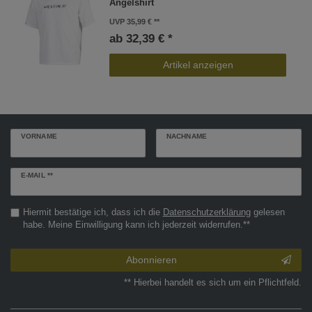
Angelshirt
UVP 35,99 €
ab 32,39 € *
Artikel anzeigen
VORNAME
NACHNAME
Newsletter
E-MAIL **
Honig
Hiermit bestätige ich, dass ich die
Daten­schutz­erklärung
gelesen
habe. Meine Einwilligung kann ich jederzeit widerrufen.**
Abonnieren
** Hierbei handelt es sich um ein Pflichtfeld.