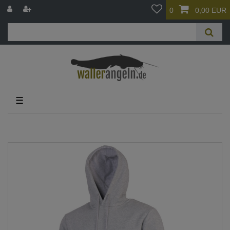
0
0,00 EUR
☰