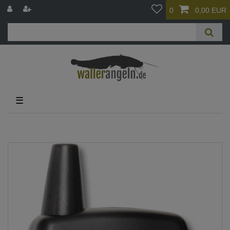
0
0,00 EUR
☰