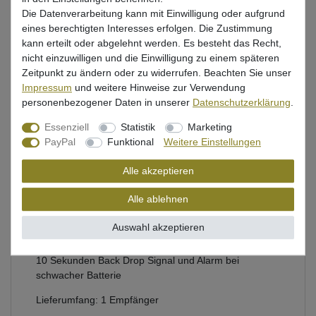
Die Datenverarbeitung kann mit Einwilligung oder aufgrund
Beschreibung
eines berechtigten Interesses erfolgen. Die Zustimmung
kann erteilt oder abgelehnt werden. Es besteht das Recht,
Bewertung
nicht einzuwilligen und die Einwilligung zu einem späteren
Zeitpunkt zu ändern oder zu widerrufen. Beachten Sie unser
Produktsicherheit
Impressum
und weitere Hinweise zur Verwendung
personenbezogener Daten in unserer
Daten­schutz­erklärung
.
Essenziell
Statistik
Marketing
Funkempfänger von Black Cat zum Wallerangeln mit
PayPal
Funktional
Weitere Einstellungen
einer Reichweite von bis zu 50m je nach
Alle akzeptieren
Begebenheiten
kompatibel mit 4 Black Cat Bissanzeigern
Alle ablehnen
Tonhöhe in 7 Stufen, Alarmmodus 3 Stufen, Lautstärke
Auswahl akzeptieren
in 6 Stufen einstellbar und Stummschaltung möglich
10 Sekunden Back Drop Signal und Alarm bei
schwacher Batterie
Lieferumfang: 1 Empfänger