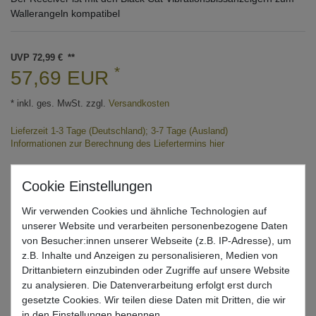
Wallerangeln kompatibel
UVP 72,99 €
*
57,69 EUR
* inkl. ges. MwSt. zzgl.
Versandkosten
Lieferzeit 1-3 Tage (Deutschland); 3-7 Tage (Ausland)
Informationen zur Berechnung des Liefertermins hier
Mehr als 5 Stück verfügbar
Wir verwenden Cookies und ähnliche Technologien auf
In den Warenkorb
unserer Website und verarbeiten personenbezogene Daten
von Besucher:innen unserer Webseite (z.B. IP-Adresse), um
z.B. Inhalte und Anzeigen zu personalisieren, Medien von
Wunschliste
Drittanbietern einzubinden oder Zugriffe auf unsere Website
zu analysieren. Die Datenverarbeitung erfolgt erst durch
gesetzte Cookies. Wir teilen diese Daten mit Dritten, die wir
in den Einstellungen benennen.