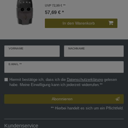
UVP 72,99 €
57,69 € *
In den Warenkorb
VORNAME
NACHNAME
Newsletter
E-MAIL **
Honig
Hiermit bestätige ich, dass ich die
Daten­schutz­erklärung
gelesen
habe. Meine Einwilligung kann ich jederzeit widerrufen.**
Abonnieren
** Hierbei handelt es sich um ein Pflichtfeld.
Kundenservice