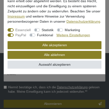
kann erteilt oder abgelehnt werden. Es besteht das Recht,
nicht einzuwilligen und die Einwilligung zu einem späteren
Uni Cat X-Drag V-Shot 6000 - Angelrolle
Zeitpunkt zu ändern oder zu widerrufen. Beachten Sie unser
Impressum
und weitere Hinweise zur Verwendung
115,94 € *
personenbezogener Daten in unserer
Daten­schutz­erklärung
.
Essenziell
Statistik
Marketing
In den Warenkorb
PayPal
Funktional
Weitere Einstellungen
Alle akzeptieren
Alle ablehnen
VORNAME
NACHNAME
Auswahl akzeptieren
Newsletter
E-MAIL **
Honig
Hiermit bestätige ich, dass ich die
Daten­schutz­erklärung
gelesen
habe. Meine Einwilligung kann ich jederzeit widerrufen.**
Abonnieren