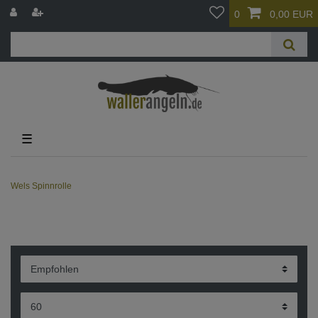
0
0,00 EUR
☰
Wels Spinnrolle