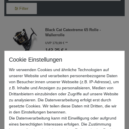
Filter
Black Cat Catextreme 65 Rolle -
Wallerrolle
UVP 179,99 €
142,25 € *
In den Warenkorb
Wir verwenden Cookies und ähnliche Technologien auf
unserer Website und verarbeiten personenbezogene Daten
von Besucher:innen unserer Webseite (z.B. IP-Adresse), um
Black Cat Catextreme 55 Rolle -
z.B. Inhalte und Anzeigen zu personalisieren, Medien von
Wallerrolle
Drittanbietern einzubinden oder Zugriffe auf unsere Website
UVP 179,99 €
zu analysieren. Die Datenverarbeitung erfolgt erst durch
142,25 € *
gesetzte Cookies. Wir teilen diese Daten mit Dritten, die wir
in den Einstellungen benennen.
In den Warenkorb
Die Datenverarbeitung kann mit Einwilligung oder aufgrund
eines berechtigten Interesses erfolgen. Die Zustimmung