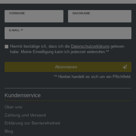
VORNAME
NACHNAME
Newsletter
E-MAIL **
Honig
Hiermit bestätige ich, dass ich die
Daten­schutz­erklärung
gelesen
habe. Meine Einwilligung kann ich jederzeit widerrufen.**
Abonnieren
** Hierbei handelt es sich um ein Pflichtfeld.
Kundenservice
Über uns
Zahlung und Versand
Erklärung zur Barrierefreiheit
Blog