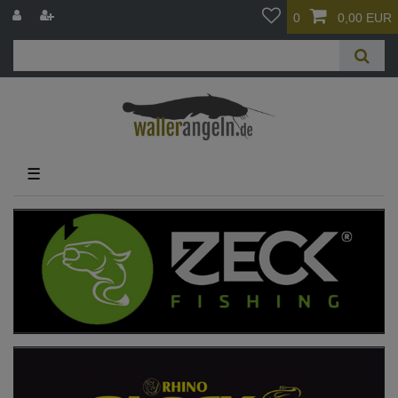
0
0,00 EUR
☰