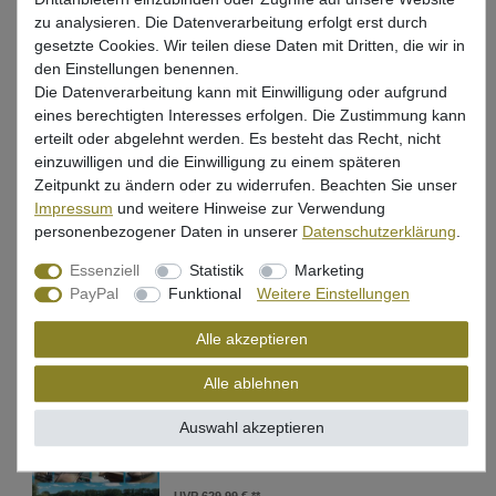
EMPFEHLUNGEN
zu analysieren. Die Datenverarbeitung erfolgt erst durch
gesetzte Cookies. Wir teilen diese Daten mit Dritten, die wir in
Black Cat Freestyle Pro Spin 270cm 50-
den Einstellungen benennen.
180g - Welsrute
Die Datenverarbeitung kann mit Einwilligung oder aufgrund
eines berechtigten Interesses erfolgen. Die Zustimmung kann
UVP 129,99 €
erteilt oder abgelehnt werden. Es besteht das Recht, nicht
102,75 € *
einzuwilligen und die Einwilligung zu einem späteren
Zeitpunkt zu ändern oder zu widerrufen. Beachten Sie unser
In den Warenkorb
Impressum
und weitere Hinweise zur Verwendung
personenbezogener Daten in unserer
Daten­schutz­erklärung
.
Zeck Rutenständer für Wallerruten Rod
Essenziell
Statistik
Marketing
Stand Basic
PayPal
Funktional
Weitere Einstellungen
59,95 € *
Alle akzeptieren
In den Warenkorb
Alle ablehnen
Auswahl akzeptieren
Black Cat Special Boat Cave II
335x220x105cm - Bootszelt