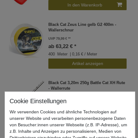
In den Warenkorb
Black Cat Zeus Line gelb G2 400m -
Wallerschnur
UVP 79,99 €
ab 63,22 € *
400
Meter
| 0,16 € / Meter
Artikel anzeigen
Black Cat 3,20m 250g Battle Cat XH Rute
- Wallerrute
UVP 224,99 €
177,82 € *
Wir verwenden Cookies und ähnliche Technologien auf
In den Warenkorb
unserer Website und verarbeiten personenbezogene Daten
von Besucher:innen unserer Webseite (z.B. IP-Adresse), um
z.B. Inhalte und Anzeigen zu personalisieren, Medien von
Drittanbietern einzubinden oder Zugriffe auf unsere Website