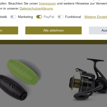
rufen. Beachten Sie unser
Impressum
und weitere Hinweise zur Verwe
n in unserer
Daten­schutz­erklärung
.
tistik
Marketing
PayPal
Funktional
Weitere Einste
en
Alle ablehnen
Aus