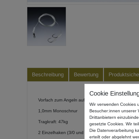
Beschreibung
Bewertung
Produktsiche
Vorfach zum Angeln auf Waller von Balzer
Wir verwenden Cookies u
Besucher:innen unserer W
1,0mm Monoschnur
Drittanbietern einzubinde
Tragkraft: 47kg
gesetzte Cookies. Wir tei
Die Datenverarbeitung ka
2 Einzelhaken (3/0 und 5/0)
erteilt oder abgelehnt we