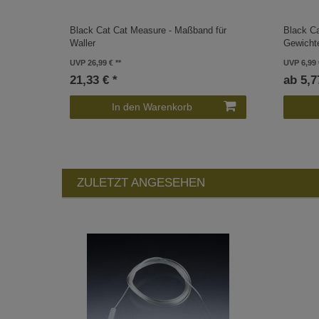
Black Cat Cat Measure - Maßband für
Black C
Waller
Gewicht
UVP 26,99 €
UVP 6,99 
21,33 € *
ab 5,7
In den Warenkorb
ZULETZT ANGESEHEN