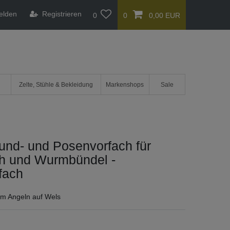
elden
Registrieren
0
0
0,00 EUR
Zelte, Stühle & Bekleidung
Markenshops
Sale
und- und Posenvorfach für
ch und Wurmbündel -
fach
um Angeln auf Wels