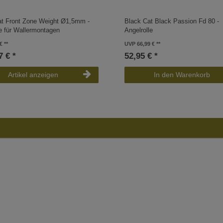
at Front Zone Weight Ø1,5mm -
Black Cat Black Passion Fd 80 -
e für Wallermontagen
Angelrolle
€
UVP 66,99 €
7 € *
52,95 € *
Artikel anzeigen
In den Warenkorb