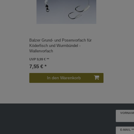
Balzer Grund- und Posenvorfach für
Köderfisch und Wurmbündel -
Wallervorfach
UVP 9,99 €
7,55 € *
In den Warenkorb
VORNAM
Newslette
E-MAIL **