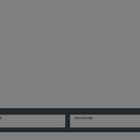
E
NACHNAME
r