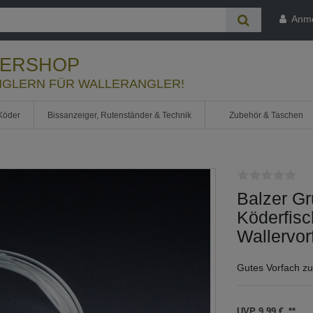
Anm
LERSHOP
GLERN FÜR WALLERANGLER!
Köder
Bissanzeiger, Rutenständer & Technik
Zubehör & Taschen
Balzer Gr
Köderfis
Wallervor
Gutes Vorfach z
UVP 9,99 €