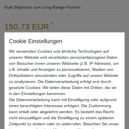
Gute Bojenrute zum Long-Range-Fischen
*
150,73 EUR
* inkl. ges. MwSt. zzgl.
Versandkosten
Lieferzeit 1-3 Tage (Deutschland); 3-7 Tage (Ausland)
Wir verwenden Cookies und ähnliche Technologien auf
Informationen zur Berechnung des Liefertermins hier
unserer Website und verarbeiten personenbezogene Daten
von Besucher:innen unserer Webseite (z.B. IP-Adresse), um
Nur noch 2 Stück verfügbar
z.B. Inhalte und Anzeigen zu personalisieren, Medien von
Drittanbietern einzubinden oder Zugriffe auf unsere Website
zu analysieren. Die Datenverarbeitung erfolgt erst durch
In den Warenkorb
gesetzte Cookies. Wir teilen diese Daten mit Dritten, die wir
in den Einstellungen benennen.
Die Datenverarbeitung kann mit Einwilligung oder aufgrund
Wunschliste
eines berechtigten Interesses erfolgen. Die Zustimmung
kann erteilt oder abgelehnt werden. Es besteht das Recht,
nicht einzuwilligen und die Einwilligung zu einem späteren
Zeitpunkt zu ändern oder zu widerrufen. Beachten Sie unser