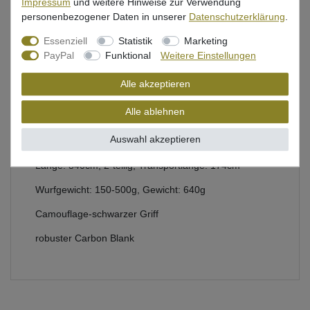
Impressum
und weitere Hinweise zur Verwendung
Beschreibung
personenbezogener Daten in unserer
Daten­schutz­erklärung
.
Bewertung
Essenziell
Statistik
Marketing
PayPal
Funktional
Weitere Einstellungen
Produktsicherheit
Alle akzeptieren
Alle ablehnen
Wallerrute von Uni Cat zum Long-Range-Fischen auf
Auswahl akzeptieren
Wels
Länge: 340cm, 2-teilig, Transportlänge: 174cm
Wurfgewicht: 150-500g, Gewicht: 640g
Camouflage-schwarzer Griff
robuster Carbon Blank