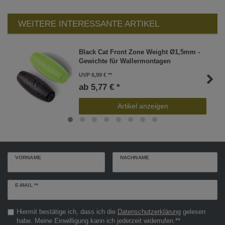
WEITERE INTERESSANTE ARTIKEL
Black Cat Front Zone Weight Ø1,5mm -
Gewichte für Wallermontagen
UVP 6,99 €
ab 5,77 € *
Artikel anzeigen
VORNAME
NACHNAME
Newsletter
E-MAIL **
Honig
Hiermit bestätige ich, dass ich die
Daten­schutz­erklärung
gelesen
habe. Meine Einwilligung kann ich jederzeit widerrufen.**