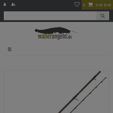
0
0,00 EUR
☰