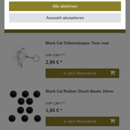
Alle ablehnen
Auswahl akzeptieren
WEITERE INTERESSANTE ARTIKEL
Black Cat Silikonstopper 7mm oval
UVP 3,50 €
2,89 € *
In den Warenkorb
Black Cat Rubber Shock Beads 10mm
UVP 1,99 €
1,65 € *
In den Warenkorb