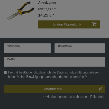
Angelzange
UVP 15,99 €
14,25 € *
In den Warenkorb
VORNAME
NACHNAME
Newsletter
E-MAIL **
Honig
Hiermit bestätige ich, dass ich die
Daten­schutz­erklärung
gelesen
habe. Meine Einwilligung kann ich jederzeit widerrufen.**
Abonnieren
** Hierbei handelt es sich um ein Pflichtfeld.