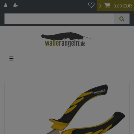
0
0,00 EUR
☰