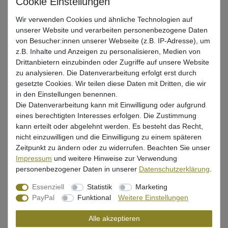
Beschreibung
Wir verwenden Cookies und ähnliche Technologien auf
unserer Website und verarbeiten personenbezogene Daten
von Besucher:innen unserer Webseite (z.B. IP-Adresse), um
Bewertung
z.B. Inhalte und Anzeigen zu personalisieren, Medien von
Drittanbietern einzubinden oder Zugriffe auf unsere Website
Produktsicherheit
zu analysieren. Die Datenverarbeitung erfolgt erst durch
gesetzte Cookies. Wir teilen diese Daten mit Dritten, die wir
in den Einstellungen benennen.
Die Datenverarbeitung kann mit Einwilligung oder aufgrund
Angelzange von Spro zum Raubfischangeln &
eines berechtigten Interesses erfolgen. Die Zustimmung
Meeresangeln
kann erteilt oder abgelehnt werden. Es besteht das Recht,
Länge: 18cm, Edelstahl
nicht einzuwilligen und die Einwilligung zu einem späteren
Zeitpunkt zu ändern oder zu widerrufen. Beachten Sie unser
vollständig geschmiedet & gehärtet, eingebauter
Impressum
und weitere Hinweise zur Verwendung
Drahtschneider
personenbezogener Daten in unserer
Daten­schutz­erklärung
.
Mehrzweckfunktion: Schneiden, Abisolieren & Crimpen
Essenziell
Statistik
Marketing
PayPal
Funktional
Weitere Einstellungen
rutschfester Griff für sehr guten Halt & Schutz
Alle akzeptieren