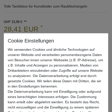
Tolle Tacklebox für Kunstköder zum Raubfischangeln
UVP 33,99 €
*
28,41 EUR
* inkl. ges. MwSt. zzgl.
Versandkosten
Lieferzeit 1-3 Tage (Deutschland); 3-7 Tage (Ausland)
Wir verwenden Cookies und ähnliche Technologien auf
Informationen zur Berechnung des Liefertermins hier
unserer Website und verarbeiten personenbezogene Daten
von Besucher:innen unserer Webseite (z.B. IP-Adresse), um
Mehr als 5 Stück verfügbar
z.B. Inhalte und Anzeigen zu personalisieren, Medien von
Drittanbietern einzubinden oder Zugriffe auf unsere Website
zu analysieren. Die Datenverarbeitung erfolgt erst durch
In den Warenkorb
gesetzte Cookies. Wir teilen diese Daten mit Dritten, die wir
in den Einstellungen benennen.
Die Datenverarbeitung kann mit Einwilligung oder aufgrund
Wunschliste
eines berechtigten Interesses erfolgen. Die Zustimmung
kann erteilt oder abgelehnt werden. Es besteht das Recht,
nicht einzuwilligen und die Einwilligung zu einem späteren