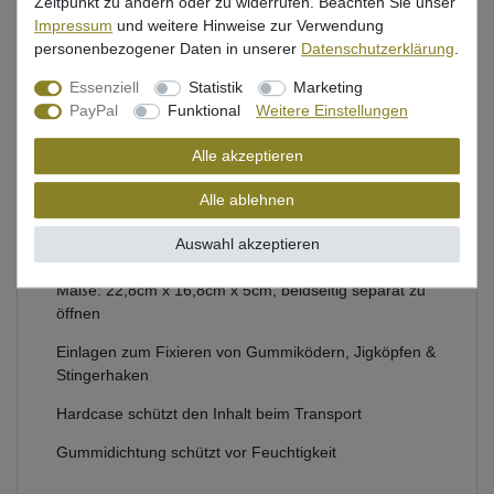
Zeitpunkt zu ändern oder zu widerrufen. Beachten Sie unser
Impressum
und weitere Hinweise zur Verwendung
Beschreibung
personenbezogener Daten in unserer
Daten­schutz­erklärung
.
Essenziell
Statistik
Marketing
Bewertung
PayPal
Funktional
Weitere Einstellungen
Produktsicherheit
Alle akzeptieren
Alle ablehnen
Köderbox von Spro für Kunstköder zum Spinnfischen
Auswahl akzeptieren
auf Hecht, Zander & Barsch
Maße: 22,8cm x 16,8cm x 5cm, beidseitig separat zu
öffnen
Einlagen zum Fixieren von Gummiködern, Jigköpfen &
Stingerhaken
Hardcase schützt den Inhalt beim Transport
Gummidichtung schützt vor Feuchtigkeit