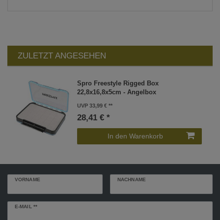
ZULETZT ANGESEHEN
Spro Freestyle Rigged Box
22,8x16,8x5cm - Angelbox
UVP 33,99 €
28,41 € *
In den Warenkorb
VORNAME
NACHNAME
Newsletter
E-MAIL **
Honig