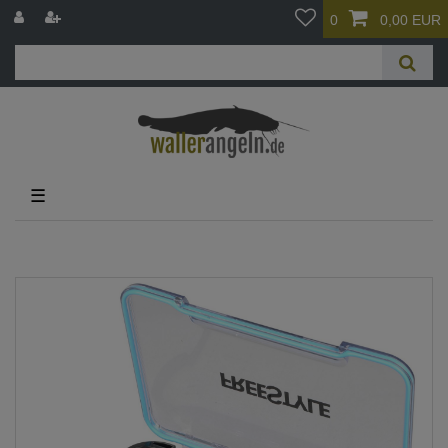
0
0,00 EUR
☰