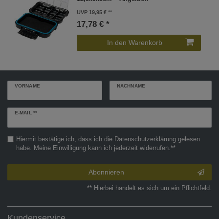
UVP 19,95 €
17,78 € *
In den Warenkorb
VORNAME
NACHNAME
Newsletter
E-MAIL **
Honig
Hiermit bestätige ich, dass ich die
Daten­schutz­erklärung
gelesen
habe. Meine Einwilligung kann ich jederzeit widerrufen.**
Abonnieren
** Hierbei handelt es sich um ein Pflichtfeld.
Kundenservice