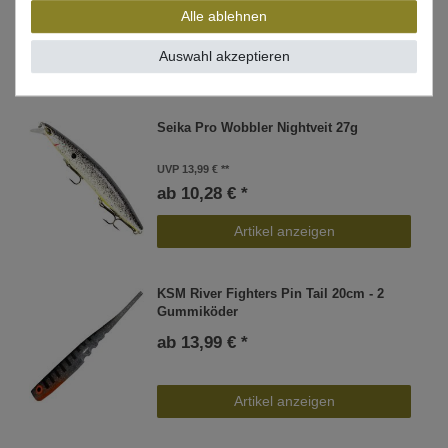
Alle ablehnen
Auswahl akzeptieren
WEITERE INTERESSANTE ARTIKEL
Seika Pro Wobbler Nightveit 27g
UVP 13,99 €
ab 10,28 € *
Artikel anzeigen
KSM River Fighters Pin Tail 20cm - 2
Gummiköder
ab 13,99 € *
Artikel anzeigen