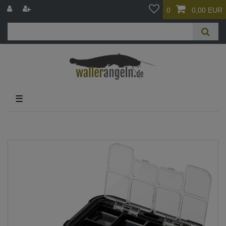
0
0,00 EUR
☰