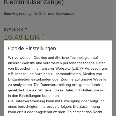
Klemmhülsenzange)
Eine Anglerzange für Süß- und Salzwasser.
UVP 18,50 €
*
16,48 EUR
* inkl. ges. MwSt. zzgl.
Versandkosten
Lieferzeit 1-3 Tage (Deutschland); 3-7 Tage (Ausland)
Wir verwenden Cookies und ähnliche Technologien auf
Informationen zur Berechnung des Liefertermins hier
unserer Website und verarbeiten personenbezogene Daten
von Besucher:innen unserer Webseite (z.B. IP-Adresse), um
Nur noch 2 Stück verfügbar
z.B. Inhalte und Anzeigen zu personalisieren, Medien von
Drittanbietern einzubinden oder Zugriffe auf unsere Website
zu analysieren. Die Datenverarbeitung erfolgt erst durch
In den Warenkorb
gesetzte Cookies. Wir teilen diese Daten mit Dritten, die wir
in den Einstellungen benennen.
Die Datenverarbeitung kann mit Einwilligung oder aufgrund
Wunschliste
eines berechtigten Interesses erfolgen. Die Zustimmung
kann erteilt oder abgelehnt werden. Es besteht das Recht,