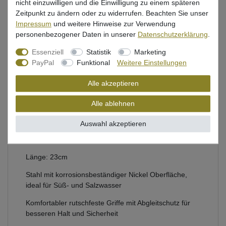
nicht einzuwilligen und die Einwilligung zu einem späteren
Zeitpunkt zu ändern oder zu widerrufen. Beachten Sie unser
Impressum
und weitere Hinweise zur Verwendung
Beschreibung
personenbezogener Daten in unserer
Daten­schutz­erklärung
.
Essenziell
Statistik
Marketing
Bewertung
PayPal
Funktional
Weitere Einstellungen
Produktsicherheit
Alle akzeptieren
Alle ablehnen
multifunktional einsetzbare Zange für das Schneiden
Auswahl akzeptieren
von Vorfächern udn Schnüren sowie das Hakenlösen
und Crimpen
Länge: 23cm
Stahl mit korrosionsbeständiger Nickel Oberfläche,
ideal für Süß- und Salzwasser
Komfortabler rutschfeste Griffe mit Abgleitschutz für
besseren Halt und Sicherheit