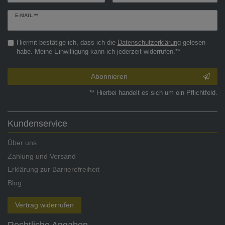
Newsletter
E-MAIL **
Honig
Hiermit bestätige ich, dass ich die
Daten­schutz­erklärung
gelesen
habe. Meine Einwilligung kann ich jederzeit widerrufen.**
Abonnieren
** Hierbei handelt es sich um ein Pflichtfeld.
Kundenservice
Über uns
Zahlung und Versand
Erklärung zur Barrierefreiheit
Blog
Vertrag widerrufen
Rechtliche Angaben