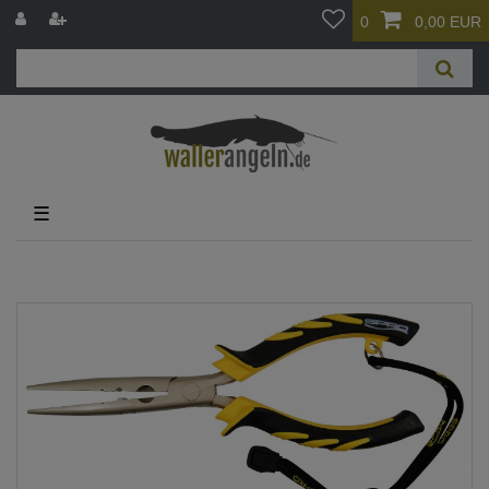
0
0,00 EUR
☰