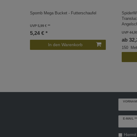
Spomb Mega Bucket - Futterschaufel
SpiderW
Transluc
Angelsc
UVP 5,99 €
5,24 € *
UVP 44,9
ab 32,
In den Warenkorb
150
Met
VORNAM
Newslette
E-MAIL **
Honig
Hiermit