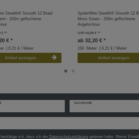
ire Stealth® Smooth 12 Braid
SpiderWire Stealth® Smooth 12 B
ent - 150m geflochtene
Moss Green - 150m geflochtene
hnur
Angelschnur
9 €
UVP 44,99 €
20 € *
ab 32,20 € *
er
| 0,21 € / Meter
150
Meter
| 0,21 € / Meter
Artikel anzeigen
Artikel anzeigen
E
NACHNAME
r
 bestätige ich, dass ich die
Daten­schutz­erklärung
gelesen habe. Meine Einwil