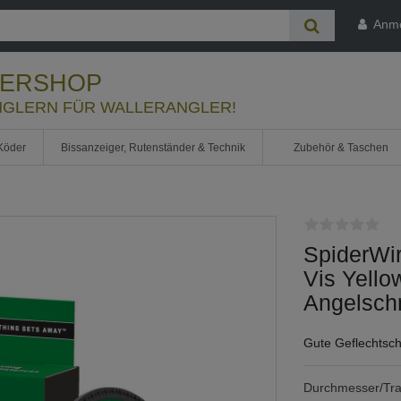
Anm
LERSHOP
GLERN FÜR WALLERANGLER!
Köder
Bissanzeiger, Rutenständer & Technik
Zubehör & Taschen
SpiderWir
Vis Yello
Angelsch
Gute Geflechtsc
Durchmesser/Tra