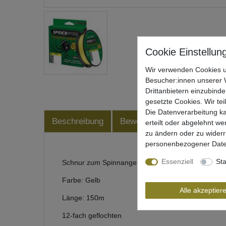
Wir verwenden Cookies u
Besucher:innen unserer W
Drittanbietern einzubinde
gesetzte Cookies. Wir tei
Die Datenverarbeitung ka
Beschreibung
Bewertung
Produktsiche
erteilt oder abgelehnt we
zu ändern oder zu wider
personenbezogener Date
Essenziell
Sta
Schnur zum Spinnangeln von Spiderwire
Farbe: Gelb
Alle akzeptier
Länge: 150m
12-fach geflochten