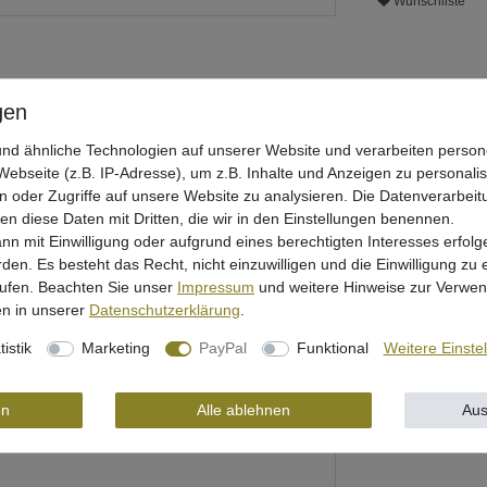
Wunschliste
nd ähnliche Technologien auf unserer Website und verarbeiten pers
ebseite (z.B. IP-Adresse), um z.B. Inhalte und Anzeigen zu personali
n oder Zugriffe auf unsere Website zu analysieren. Die Datenverarbeitu
len diese Daten mit Dritten, die wir in den Einstellungen benennen.
nn mit Einwilligung oder aufgrund eines berechtigten Interesses erfo
rheit
rden. Es besteht das Recht, nicht einzuwilligen und die Einwilligung zu
rufen. Beachten Sie unser
Impressum
und weitere Hinweise zur Verwe
n in unserer
Daten­schutz­erklärung
.
tistik
Marketing
PayPal
Funktional
Weitere Einste
en
Alle ablehnen
Aus