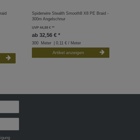
raid
Spiderwire Stealth Smooth8 X8 PE Braid -
Spiderw
300m Angelschnur
300m ge
UVP 44,99 €
UVP 39,9
ab 32,56 € *
ab 28,
300
Meter
| 0,11 € / Meter
300
Me
Artikel anzeigen
ligung