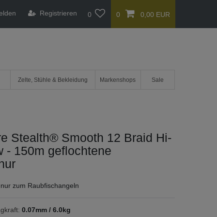
elden
Registrieren
0
0
0,00 EUR
Zelte, Stühle & Bekleidung
Markenshops
Sale
e Stealth® Smooth 12 Braid Hi-
w - 150m geflochtene
nur
hnur zum Raubfischangeln
gkraft:
0.07mm / 6.0kg