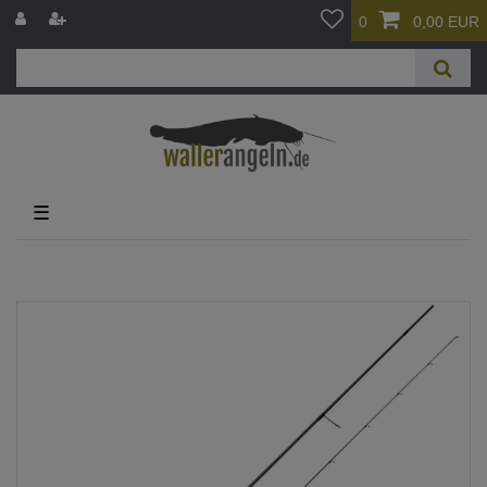
0
0,00 EUR
☰