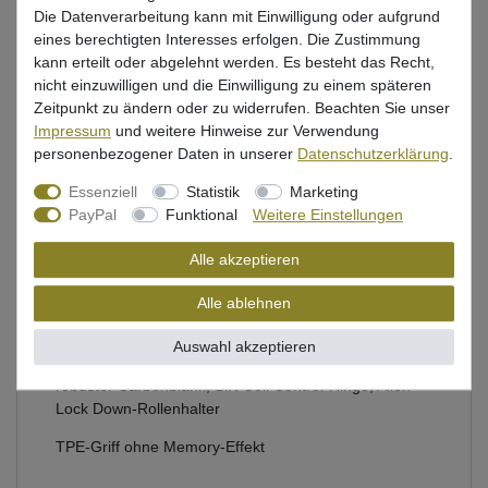
Die Datenverarbeitung kann mit Einwilligung oder aufgrund
eines berechtigten Interesses erfolgen. Die Zustimmung
Beschreibung
kann erteilt oder abgelehnt werden. Es besteht das Recht,
nicht einzuwilligen und die Einwilligung zu einem späteren
Bewertung
Zeitpunkt zu ändern oder zu widerrufen. Beachten Sie unser
Impressum
und weitere Hinweise zur Verwendung
Produktsicherheit
personenbezogener Daten in unserer
Daten­schutz­erklärung
.
Essenziell
Statistik
Marketing
PayPal
Funktional
Weitere Einstellungen
Spinnrute von Savage Gear zum Spinnfischen auf
Barsche & Forellen
Alle akzeptieren
Länge: 279cm, 2-teilig, Transportlänge: 143cm
Alle ablehnen
Gewicht: 125g, Aktion: medium to fast, Wurfgewicht: 5-
Auswahl akzeptieren
18g
robuster Carbonblank, SiN Coil Control-Ringe, Alien
Lock Down-Rollenhalter
TPE-Griff ohne Memory-Effekt