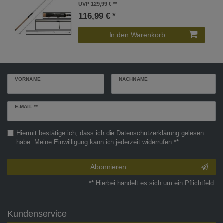
UVP 129,99 €
116,99 € *
In den Warenkorb
VORNAME
NACHNAME
Newsletter
E-MAIL **
Honig
Hiermit bestätige ich, dass ich die
Daten­schutz­erklärung
gelesen
habe. Meine Einwilligung kann ich jederzeit widerrufen.**
Abonnieren
** Hierbei handelt es sich um ein Pflichtfeld.
Kundenservice