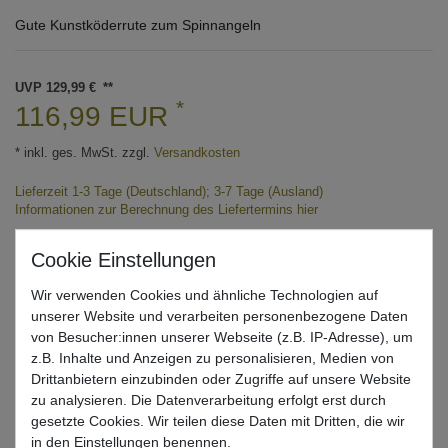
Gute Kunstköderrute zum Spinnangeln
UVP 129,99 €
*
116,99 EUR
* inkl. ges. MwSt. zzgl.
Versandkosten
Lieferzeit 1-3 Tage (Deutschland); 3-7 Tage (Ausland)
Informationen zur Berechnung des Liefertermins hier
Nur noch 1 Stück verfügbar
Wir verwenden Cookies und ähnliche Technologien auf
In den Warenkorb
unserer Website und verarbeiten personenbezogene Daten
von Besucher:innen unserer Webseite (z.B. IP-Adresse), um
z.B. Inhalte und Anzeigen zu personalisieren, Medien von
Drittanbietern einzubinden oder Zugriffe auf unsere Website
Wunschliste
zu analysieren. Die Datenverarbeitung erfolgt erst durch
gesetzte Cookies. Wir teilen diese Daten mit Dritten, die wir
in den Einstellungen benennen.