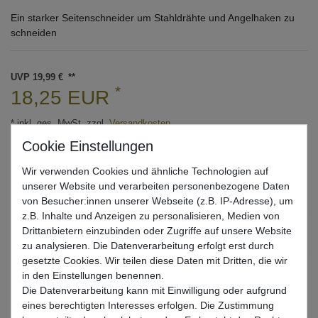
Ein starker Seitenschneider um Stahldrähte und Angelhaken zu
schneiden
UVP 19,99 €
*
18,25 EUR
* inkl. ges. MwSt. zzgl.
Versandkosten
Lieferzeit 1-3 Tage (Deutschland); 3-7 Tage (Ausland)
Informationen zur Berechnung des Liefertermins hier
Wir verwenden Cookies und ähnliche Technologien auf
unserer Website und verarbeiten personenbezogene Daten
Nur noch 4 Stück verfügbar
von Besucher:innen unserer Webseite (z.B. IP-Adresse), um
z.B. Inhalte und Anzeigen zu personalisieren, Medien von
Drittanbietern einzubinden oder Zugriffe auf unsere Website
In den Warenkorb
zu analysieren. Die Datenverarbeitung erfolgt erst durch
gesetzte Cookies. Wir teilen diese Daten mit Dritten, die wir
in den Einstellungen benennen.
Wunschliste
Die Datenverarbeitung kann mit Einwilligung oder aufgrund
eines berechtigten Interesses erfolgen. Die Zustimmung