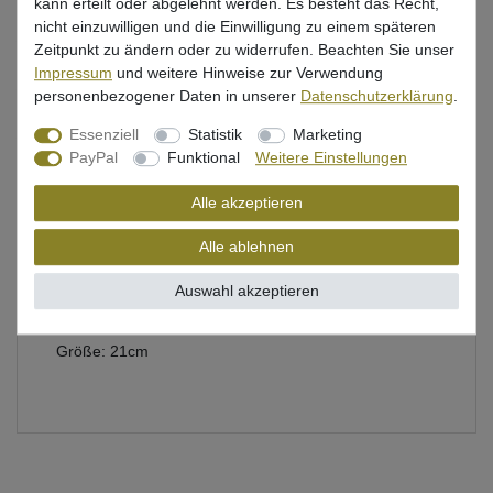
kann erteilt oder abgelehnt werden. Es besteht das Recht,
nicht einzuwilligen und die Einwilligung zu einem späteren
Zeitpunkt zu ändern oder zu widerrufen. Beachten Sie unser
Beschreibung
Impressum
und weitere Hinweise zur Verwendung
personenbezogener Daten in unserer
Daten­schutz­erklärung
.
Bewertung
Essenziell
Statistik
Marketing
PayPal
Funktional
Weitere Einstellungen
Produktsicherheit
Alle akzeptieren
Alle ablehnen
Savage Gear Seitenschneider für das Schneiden von
Stahldrähten und Haken
Auswahl akzeptieren
verstellbare Seiten
Größe: 21cm