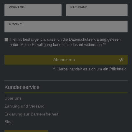
VORNAME
NACHNAME
Newsletter
E-MAIL **
Honig
Hiermit bestätige ich, dass ich die
Daten­schutz­erklärung
gelesen
habe. Meine Einwilligung kann ich jederzeit widerrufen.**
Abonnieren
** Hierbei handelt es sich um ein Pflichtfeld.
Kundenservice
Über uns
Zahlung und Versand
Erklärung zur Barrierefreiheit
Blog