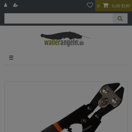
0
0,00 EUR
☰