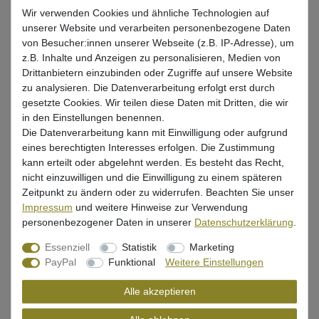
Wir verwenden Cookies und ähnliche Technologien auf
unserer Website und verarbeiten personenbezogene Daten
Pike
Murky Beast
Clear Water
Glam Perch
von Besucher:innen unserer Webseite (z.B. IP-Adresse), um
z.B. Inhalte und Anzeigen zu personalisieren, Medien von
Ukki Orange
Spotted Bullhead
Drittanbietern einzubinden oder Zugriffe auf unsere Website
zu analysieren. Die Datenverarbeitung erfolgt erst durch
gesetzte Cookies. Wir teilen diese Daten mit Dritten, die wir
*
17,95 EUR
in den Einstellungen benennen.
Die Datenverarbeitung kann mit Einwilligung oder aufgrund
* inkl. ges. MwSt. zzgl.
Versandkosten
eines berechtigten Interesses erfolgen. Die Zustimmung
kann erteilt oder abgelehnt werden. Es besteht das Recht,
Lieferzeit 1-3 Tage (Deutschland); 3-7 Tage (Ausland)
nicht einzuwilligen und die Einwilligung zu einem späteren
Informationen zur Berechnung des Liefertermins hier
Zeitpunkt zu ändern oder zu widerrufen. Beachten Sie unser
Impressum
und weitere Hinweise zur Verwendung
Mehr als 5 Stück verfügbar
personenbezogener Daten in unserer
Daten­schutz­erklärung
.
Essenziell
Statistik
Marketing
In den Warenkorb
PayPal
Funktional
Weitere Einstellungen
Alle akzeptieren
Wunschliste