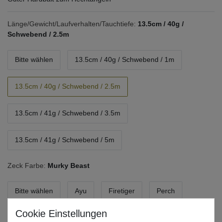
Länge/Gewicht/Laufverhalten/Tauchtiefe:
13.5cm / 40g /
Schwebend / 2.5m
Bitte wählen
13.5cm / 40g / Schwebend / 1m
13.5cm / 40g / Schwebend / 2.5m
13.5cm / 41g / Schwebend / 3.5m
13.5cm / 41g / Schwebend / 5m
Zeck Farbe:
Murky Beast
Bitte wählen
Ayu
Firetiger
Perch
Purple Chartreuse
Baitfish
UBS Classic