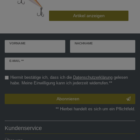
Artikel anzeigen
VORNAME
NACHNAME
Newsletter
E-MAIL **
Honig
Hiermit bestätige ich, dass ich die
Daten­schutz­erklärung
gelesen
habe. Meine Einwilligung kann ich jederzeit widerrufen.**
Abonnieren
** Hierbei handelt es sich um ein Pflichtfeld.
Kundenservice
Über uns