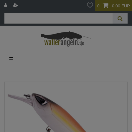
0
0,00 EUR
☰