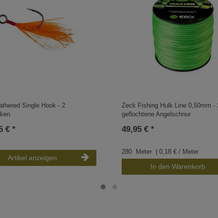
thered Single Hook - 2
Zeck Fishing Hulk Line 0,50mm -
aken
geflochtene Angelschnur
5 € *
49,95 € *
280
Meter
| 0,18 € / Meter
Artikel anzeigen
In den Warenkorb