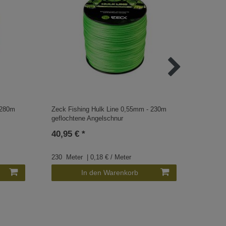
 280m
Zeck Fishing Hulk Line 0,55mm - 230m
Zeck Fi
geflochtene Angelschnur
gefloch
40,95 € *
54,95 
230
Meter
| 0,18 € / Meter
310
Me
In den Warenkorb