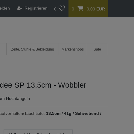
elden
Registrieren
0
0
0,00 EUR
Zelte, Stühle & Bekleidung
Markenshops
Sale
dee SP 13.5cm - Wobbler
zum Hechtangeln
ufverhalten/Tauchtiefe:
13.5cm / 41g / Schwebend /