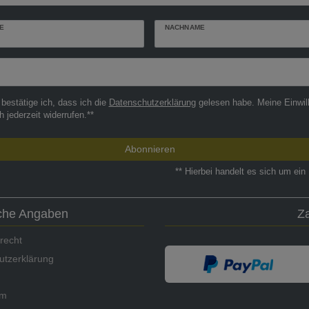
E
NACHNAME
r
 bestätige ich, dass ich die
Daten­schutz­erklärung
gelesen habe. Meine Einwil
h jederzeit widerrufen.**
Abonnieren
** Hierbei handelt es sich um ein 
iche Angaben
Z
recht
utzerklärung
um