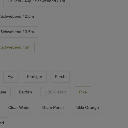
13.5cm / 40g / Schwebend / 1m
/ Schwebend / 2.5m
/ Schwebend / 3.5m
/ Schwebend / 5m
e
Ayu
Firetiger
Perch
euse
Baitfish
UBS Classic
Pike
Clear Water
Glam Perch
Ukki Orange
ead