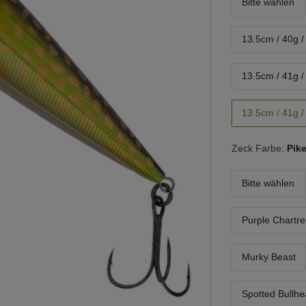
Bitte wählen
13.5cm / 40g 
13.5cm / 41g 
13.5cm / 41g 
Zeck Farbe:
Pik
Bitte wählen
Purple Chartr
Murky Beast
Spotted Bullh