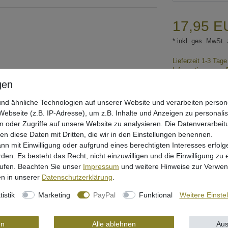
17,95 
* inkl. ges. MwSt. 
Lieferzeit 1-3 Tag
Informationen zur 
Mehr als 5 Stück 
nd ähnliche Technologien auf unserer Website und verarbeiten pers
ebseite (z.B. IP-Adresse), um z.B. Inhalte und Anzeigen zu personali
n oder Zugriffe auf unsere Website zu analysieren. Die Datenverarbeitu
len diese Daten mit Dritten, die wir in den Einstellungen benennen.
nn mit Einwilligung oder aufgrund eines berechtigten Interesses erfo
rden. Es besteht das Recht, nicht einzuwilligen und die Einwilligung zu
Wunschliste
rufen. Beachten Sie unser
Impressum
und weitere Hinweise zur Verwe
n in unserer
Daten­schutz­erklärung
.
tistik
Marketing
PayPal
Funktional
Weitere Einste
rheit
en
Alle ablehnen
Aus