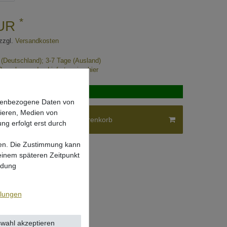
*
EUR
zzgl.
Versandkosten
e (Deutschland); 3-7 Tage (Ausland)
Berechnung des Liefertermins hier
verfügbar
onenbezogene Daten von
sieren, Medien von
In den Warenkorb
ng erfolgt erst durch
lgen. Die Zustimmung kann
 einem späteren Zeitpunkt
ndung
llungen
wahl akzeptieren