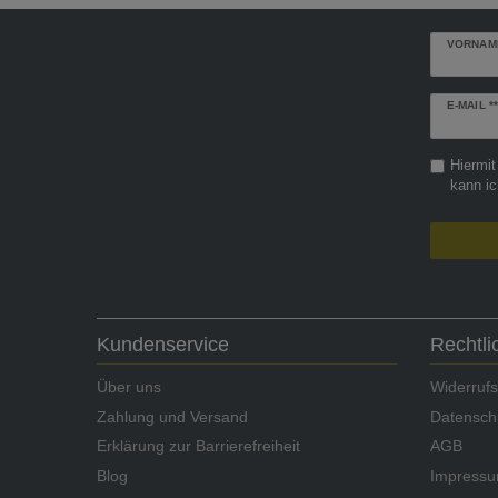
VORNAM
Newslette
E-MAIL **
Honig
Hiermit
kann ic
Kundenservice
Rechtl
Über uns
Widerrufs
Zahlung und Versand
Datensch
Erklärung zur Barrierefreiheit
AGB
Blog
Impress