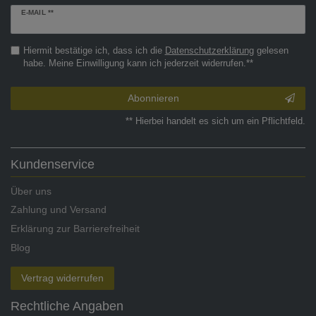
Newsletter
E-MAIL **
Honig
Hiermit bestätige ich, dass ich die
Daten­schutz­erklärung
gelesen
habe. Meine Einwilligung kann ich jederzeit widerrufen.**
Abonnieren
** Hierbei handelt es sich um ein Pflichtfeld.
Kundenservice
Über uns
Zahlung und Versand
Erklärung zur Barrierefreiheit
Blog
Vertrag widerrufen
Rechtliche Angaben