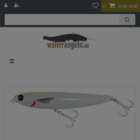
0
0,00 EUR
☰