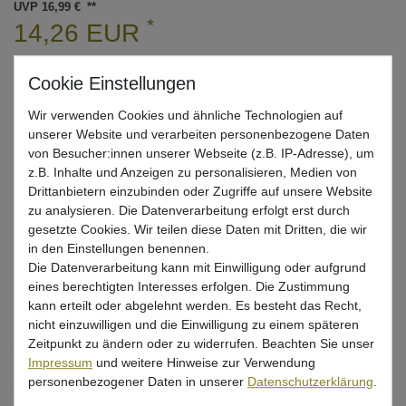
UVP 16,99 €
*
14,26 EUR
* inkl. ges. MwSt. zzgl.
Versandkosten
Lieferzeit 1-3 Tage (Deutschland); 3-7 Tage (Ausland)
Wir verwenden Cookies und ähnliche Technologien auf
Informationen zur Berechnung des Liefertermins hier
unserer Website und verarbeiten personenbezogene Daten
von Besucher:innen unserer Webseite (z.B. IP-Adresse), um
Nur noch 4 Stück verfügbar
z.B. Inhalte und Anzeigen zu personalisieren, Medien von
Drittanbietern einzubinden oder Zugriffe auf unsere Website
In den Warenkorb
zu analysieren. Die Datenverarbeitung erfolgt erst durch
gesetzte Cookies. Wir teilen diese Daten mit Dritten, die wir
in den Einstellungen benennen.
Die Datenverarbeitung kann mit Einwilligung oder aufgrund
Wunschliste
eines berechtigten Interesses erfolgen. Die Zustimmung
kann erteilt oder abgelehnt werden. Es besteht das Recht,
nicht einzuwilligen und die Einwilligung zu einem späteren
Zeitpunkt zu ändern oder zu widerrufen. Beachten Sie unser
Impressum
und weitere Hinweise zur Verwendung
Bewertung
personenbezogener Daten in unserer
Daten­schutz­erklärung
.