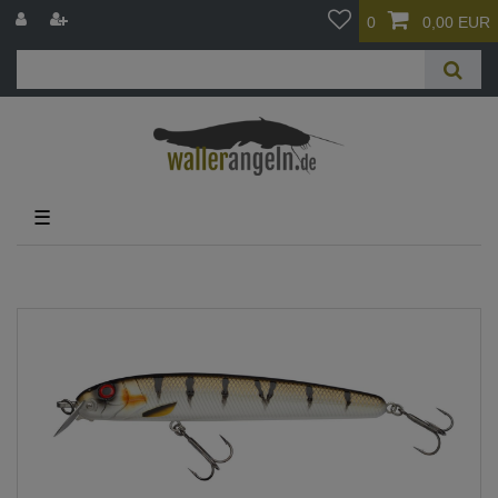
0
0,00 EUR
☰