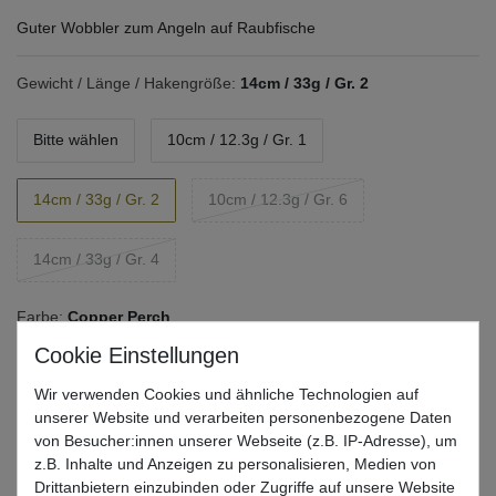
Guter Wobbler zum Angeln auf Raubfische
Gewicht / Länge / Hakengröße:
14cm / 33g / Gr. 2
Bitte wählen
10cm / 12.3g / Gr. 1
14cm / 33g / Gr. 2
10cm / 12.3g / Gr. 6
14cm / 33g / Gr. 4
Farbe:
Copper Perch
Bitte wählen
Fegis
Red Tiger
Firetiger
Wir verwenden Cookies und ähnliche Technologien auf
unserer Website und verarbeiten personenbezogene Daten
Bronze Bomber
Copper Perch
Striped Ayu
von Besucher:innen unserer Webseite (z.B. IP-Adresse), um
z.B. Inhalte und Anzeigen zu personalisieren, Medien von
Drittanbietern einzubinden oder Zugriffe auf unsere Website
Gold Black Orange
Blue Herring
Red Head