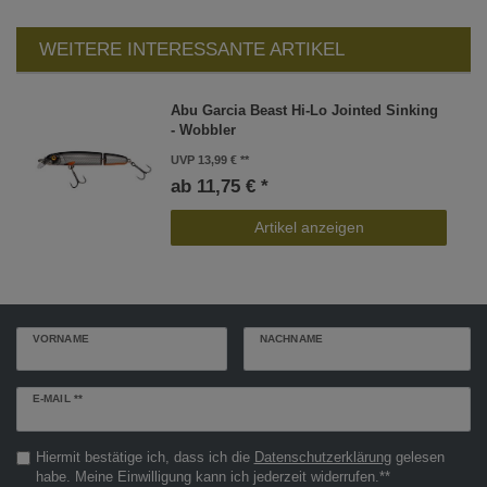
WEITERE INTERESSANTE ARTIKEL
Abu Garcia Beast Hi-Lo Jointed Sinking
- Wobbler
UVP 13,99 €
ab 11,75 € *
Artikel anzeigen
VORNAME
NACHNAME
Newsletter
E-MAIL **
Honig
Hiermit bestätige ich, dass ich die
Daten­schutz­erklärung
gelesen
habe. Meine Einwilligung kann ich jederzeit widerrufen.**