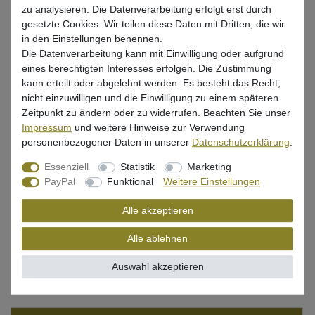
zu analysieren. Die Datenverarbeitung erfolgt erst durch
gesetzte Cookies. Wir teilen diese Daten mit Dritten, die wir
in den Einstellungen benennen.
UVP 14,99 €
Die Datenverarbeitung kann mit Einwilligung oder aufgrund
*
12,59 EUR
eines berechtigten Interesses erfolgen. Die Zustimmung
kann erteilt oder abgelehnt werden. Es besteht das Recht,
* inkl. ges. MwSt. zzgl.
Versandkosten
nicht einzuwilligen und die Einwilligung zu einem späteren
Zeitpunkt zu ändern oder zu widerrufen. Beachten Sie unser
Lieferzeit 1-3 Tage (Deutschland); 3-7 Tage (Ausland)
Impressum
und weitere Hinweise zur Verwendung
Informationen zur Berechnung des Liefertermins hier
personenbezogener Daten in unserer
Daten­schutz­erklärung
.
Mehr als 5 Stück verfügbar
Essenziell
Statistik
Marketing
PayPal
Funktional
Weitere Einstellungen
In den Warenkorb
Alle akzeptieren
Alle ablehnen
Wunschliste
Auswahl akzeptieren