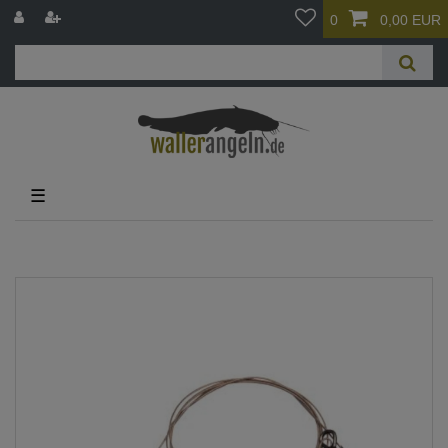
0
0,00 EUR
☰