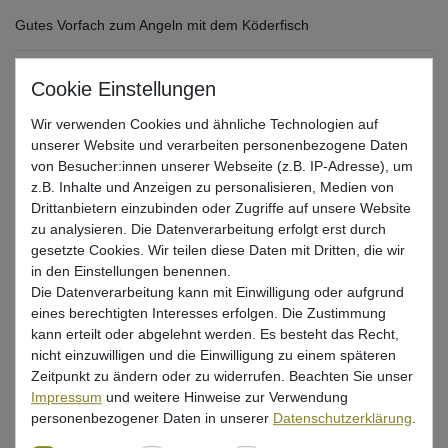
Gutes Vorfach zum Angeln mit dem Köderfisch
Größe:
Gr. 4 + 2
Wir verwenden Cookies und ähnliche Technologien auf
Bitte wählen
Gr. 4 + 2
Gr. 6 + 4
Gr. 8 + 6
unserer Website und verarbeiten personenbezogene Daten
von Besucher:innen unserer Webseite (z.B. IP-Adresse), um
z.B. Inhalte und Anzeigen zu personalisieren, Medien von
UVP 4,99 €
*
Drittanbietern einzubinden oder Zugriffe auf unsere Website
4,12 EUR
zu analysieren. Die Datenverarbeitung erfolgt erst durch
gesetzte Cookies. Wir teilen diese Daten mit Dritten, die wir
* inkl. ges. MwSt. zzgl.
Versandkosten
in den Einstellungen benennen.
Die Datenverarbeitung kann mit Einwilligung oder aufgrund
Lieferzeit 1-3 Tage (Deutschland); 3-7 Tage (Ausland)
eines berechtigten Interesses erfolgen. Die Zustimmung
Informationen zur Berechnung des Liefertermins hier
kann erteilt oder abgelehnt werden. Es besteht das Recht,
nicht einzuwilligen und die Einwilligung zu einem späteren
Mehr als 5 Stück verfügbar
Zeitpunkt zu ändern oder zu widerrufen. Beachten Sie unser
Impressum
und weitere Hinweise zur Verwendung
In den Warenkorb
personenbezogener Daten in unserer
Daten­schutz­erklärung
.