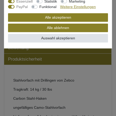
Essenziell
Statistik
Marketing
PayPal
Funktional
Weitere Einstellungen
Wunschliste
Alle akzeptieren
Alle ablehnen
Beschreibung
Auswahl akzeptieren
Bewertung
Produktsicherheit
Stahlvorfach mit Drillingen von Zebco
Tragkraft: 14 kg / 30 lbs
Carbon Stahl-Haken
ungefälliges Camo-Stahlvorfach