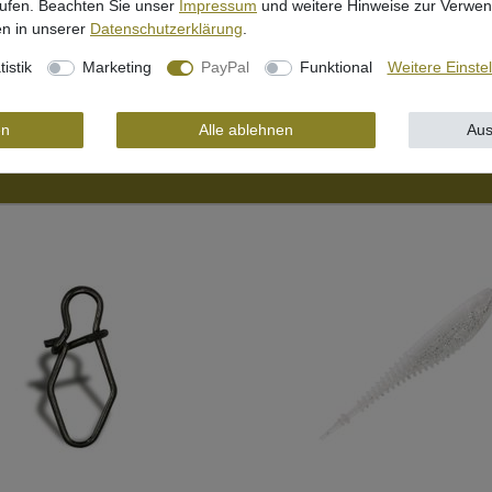
rufen. Beachten Sie unser
Impressum
und weitere Hinweise zur Verwe
ch einer gewählten Variante
n in unserer
Daten­schutz­erklärung
.
tistik
Marketing
PayPal
Funktional
Weitere Einste
en
Alle ablehnen
Aus