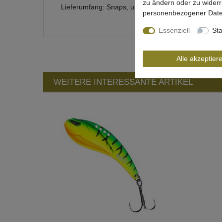
zu ändern oder zu wider
Lieferumfang: Snaps, unterschiedliche Anzahl je na
personenbezogener Date
Essenziell
Sta
Alle akzeptier
WEITERE INTERESSANTE ARTIKEL