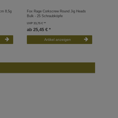
5cm 8,5g
Fox Rage Corkscrew Round Jig Heads
Zeck Hä
Bulk - 25 Schraubköpfe
ab 3,9
UVP 33,75 €
ab 25,45 € *
Artikel anzeigen