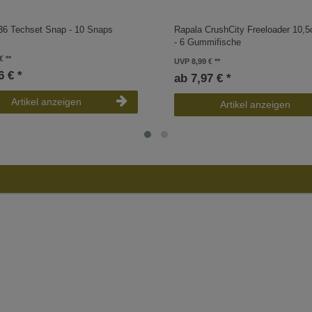
6 Techset Snap - 10 Snaps
Rapala CrushCity Freeloader 10,
- 6 Gummifische
€
UVP 8,99 €
6 € *
ab 7,97 € *
Artikel anzeigen
Artikel anzeigen