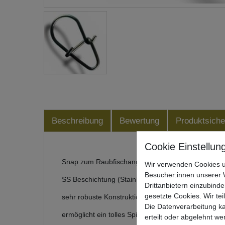
Beschreibung
Bewertung
Produktsiche
Snap zum Raubfischangeln von VMC
Wir verwenden Cookies u
Besucher:innen unserer W
SS Beschichtung (Stainless Steel)
Drittanbietern einzubinde
gesetzte Cookies. Wir tei
sehr robuste Konstruktion
Die Datenverarbeitung ka
ermöglicht ein tolles Spiel des Köders
erteilt oder abgelehnt we