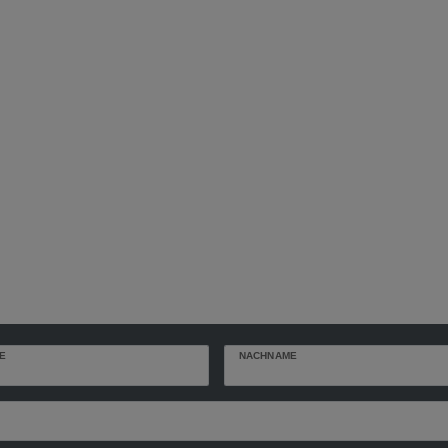
E
NACHNAME
r