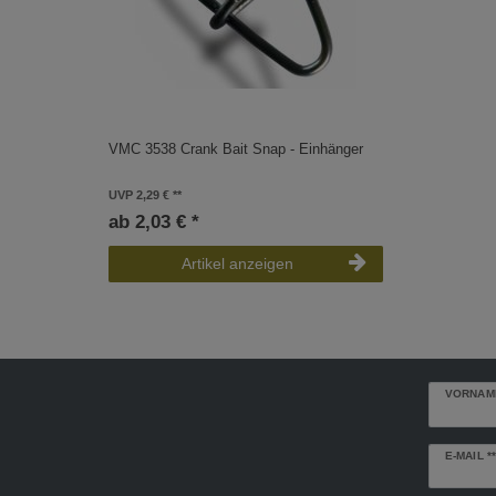
VMC 3538 Crank Bait Snap - Einhänger
UVP 2,29 €
ab 2,03 € *
Artikel anzeigen
VORNAM
Newslette
E-MAIL **
Honig