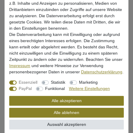
z.B. Inhalte und Anzeigen zu personalisieren, Medien von
Drittanbietern einzubinden oder Zugriffe auf unsere Website
In den Warenkorb
zu analysieren. Die Datenverarbeitung erfolgt erst durch
gesetzte Cookies. Wir teilen diese Daten mit Dritten, die wir
in den Einstellungen benennen.
Die Datenverarbeitung kann mit Einwilligung oder aufgrund
Wunschliste
eines berechtigten Interesses erfolgen. Die Zustimmung
kann erteilt oder abgelehnt werden. Es besteht das Recht,
nicht einzuwilligen und die Einwilligung zu einem späteren
Zeitpunkt zu ändern oder zu widerrufen. Beachten Sie unser
Impressum
und weitere Hinweise zur Verwendung
Beschreibung
personenbezogener Daten in unserer
Daten­schutz­erklärung
.
Bewertung
Essenziell
Statistik
Marketing
PayPal
Funktional
Weitere Einstellungen
Produktsicherheit
Alle akzeptieren
Alle ablehnen
Gewichte für Softbaits von BKK
Auswahl akzeptieren
scharfe Spitze