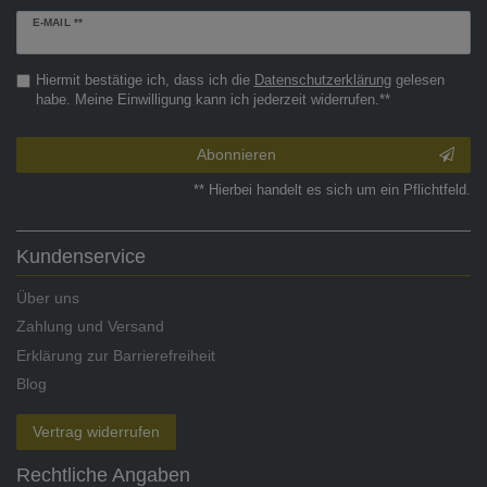
Newsletter
E-MAIL **
Honig
Hiermit bestätige ich, dass ich die
Daten­schutz­erklärung
gelesen
habe. Meine Einwilligung kann ich jederzeit widerrufen.**
Abonnieren
** Hierbei handelt es sich um ein Pflichtfeld.
Kundenservice
Über uns
Zahlung und Versand
Erklärung zur Barrierefreiheit
Blog
Vertrag widerrufen
Rechtliche Angaben