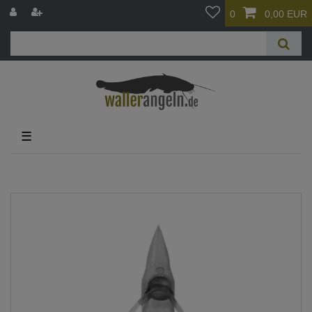
0
0,00 EUR
☰