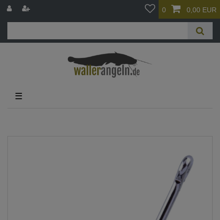
0
0,00 EUR
☰