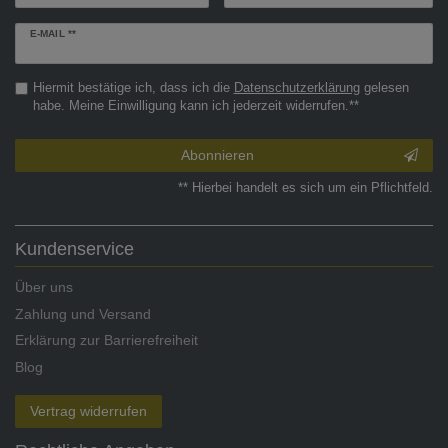
Newsletter
E-MAIL **
Honig
Hiermit bestätige ich, dass ich die
Daten­schutz­erklärung
gelesen
habe. Meine Einwilligung kann ich jederzeit widerrufen.**
Abonnieren
** Hierbei handelt es sich um ein Pflichtfeld.
Kundenservice
Über uns
Zahlung und Versand
Erklärung zur Barrierefreiheit
Blog
Vertrag widerrufen