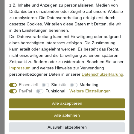
*
3,99 EUR
z.B. Inhalte und Anzeigen zu personalisieren, Medien von
Drittanbietern einzubinden oder Zugriffe auf unsere Website
* inkl. ges. MwSt. zzgl.
Versandkosten
zu analysieren. Die Datenverarbeitung erfolgt erst durch
gesetzte Cookies. Wir teilen diese Daten mit Dritten, die wir
Lieferzeit 1-3 Tage (Deutschland); 3-7 Tage (Ausland)
in den Einstellungen benennen.
Informationen zur Berechnung des Liefertermins hier
Die Datenverarbeitung kann mit Einwilligung oder aufgrund
eines berechtigten Interesses erfolgen. Die Zustimmung
Mehr als 5 Stück verfügbar
kann erteilt oder abgelehnt werden. Es besteht das Recht,
nicht einzuwilligen und die Einwilligung zu einem späteren
Zeitpunkt zu ändern oder zu widerrufen. Beachten Sie unser
In den Warenkorb
Impressum
und weitere Hinweise zur Verwendung
personenbezogener Daten in unserer
Daten­schutz­erklärung
.
Wunschliste
Essenziell
Statistik
Marketing
PayPal
Funktional
Weitere Einstellungen
Alle akzeptieren
Beschreibung
Alle ablehnen
Auswahl akzeptieren
Bewertung