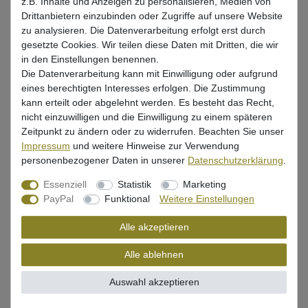
z.B. Inhalte und Anzeigen zu personalisieren, Medien von
* inkl. ges. MwSt. zzgl.
Versandkosten
Drittanbietern einzubinden oder Zugriffe auf unsere Website
zu analysieren. Die Datenverarbeitung erfolgt erst durch
Lieferzeit 1-3 Tage (Deutschland); 3-7 Tage (Ausland)
gesetzte Cookies. Wir teilen diese Daten mit Dritten, die wir
Informationen zur Berechnung des Liefertermins hier
in den Einstellungen benennen.
Die Datenverarbeitung kann mit Einwilligung oder aufgrund
Mehr als 5 Stück verfügbar
eines berechtigten Interesses erfolgen. Die Zustimmung
kann erteilt oder abgelehnt werden. Es besteht das Recht,
nicht einzuwilligen und die Einwilligung zu einem späteren
In den Warenkorb
Zeitpunkt zu ändern oder zu widerrufen. Beachten Sie unser
Impressum
und weitere Hinweise zur Verwendung
personenbezogener Daten in unserer
Daten­schutz­erklärung
.
Wunschliste
Essenziell
Statistik
Marketing
PayPal
Funktional
Weitere Einstellungen
Alle akzeptieren
Beschreibung
Alle ablehnen
Bewertung
Auswahl akzeptieren
Produktsicherheit