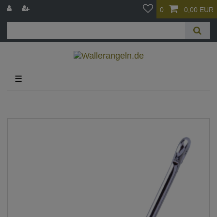
0
0,00 EUR
☰