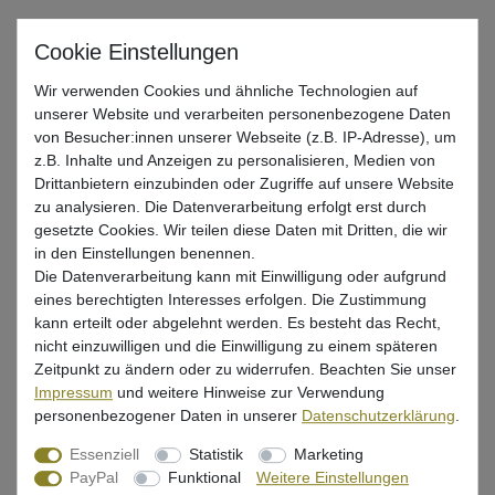
Gute Box für Notfallutensilien
Wir verwenden Cookies und ähnliche Technologien auf
UVP 49,99 €
unserer Website und verarbeiten personenbezogene Daten
*
41,84 EUR
von Besucher:innen unserer Webseite (z.B. IP-Adresse), um
z.B. Inhalte und Anzeigen zu personalisieren, Medien von
* inkl. ges. MwSt. zzgl.
Versandkosten
Drittanbietern einzubinden oder Zugriffe auf unsere Website
zu analysieren. Die Datenverarbeitung erfolgt erst durch
Lieferzeit 1-3 Tage (Deutschland); 3-7 Tage (Ausland)
gesetzte Cookies. Wir teilen diese Daten mit Dritten, die wir
Informationen zur Berechnung des Liefertermins hier
in den Einstellungen benennen.
Die Datenverarbeitung kann mit Einwilligung oder aufgrund
Nur noch 4 Stück verfügbar
eines berechtigten Interesses erfolgen. Die Zustimmung
kann erteilt oder abgelehnt werden. Es besteht das Recht,
In den Warenkorb
nicht einzuwilligen und die Einwilligung zu einem späteren
Zeitpunkt zu ändern oder zu widerrufen. Beachten Sie unser
Impressum
und weitere Hinweise zur Verwendung
personenbezogener Daten in unserer
Daten­schutz­erklärung
.
Wunschliste
Essenziell
Statistik
Marketing
PayPal
Funktional
Weitere Einstellungen