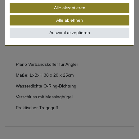
Alle akzeptieren
Beschreibung
Alle ablehnen
Bewertung
Auswahl akzeptieren
Produktsicherheit
Plano Verbandskoffer für Angler
Maße: LxBxH 38 x 20 x 25cm
Wasserdichte O-Ring-Dichtung
Verschluss mit Messingbügel
Praktischer Tragegriff