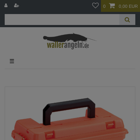
0
0,00 EUR
☰