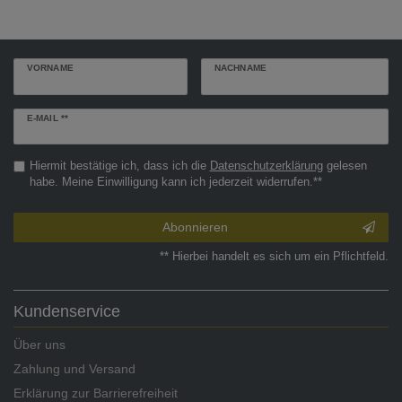
VORNAME
NACHNAME
Newsletter
E-MAIL **
Honig
Hiermit bestätige ich, dass ich die
Daten­schutz­erklärung
gelesen
habe. Meine Einwilligung kann ich jederzeit widerrufen.**
Abonnieren
** Hierbei handelt es sich um ein Pflichtfeld.
Kundenservice
Über uns
Zahlung und Versand
Erklärung zur Barrierefreiheit