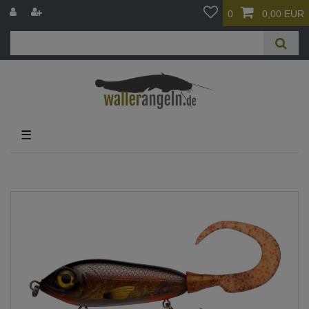
0
0,00 EUR
☰