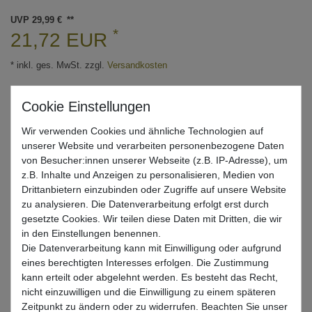
UVP 29,99 €
*
21,72 EUR
* inkl. ges. MwSt. zzgl.
Versandkosten
Lieferzeit 1-3 Tage (Deutschland); 3-7 Tage (Ausland)
Informationen zur Berechnung des Liefertermins hier
Wir verwenden Cookies und ähnliche Technologien auf
Nur noch 5 Stück verfügbar
unserer Website und verarbeiten personenbezogene Daten
von Besucher:innen unserer Webseite (z.B. IP-Adresse), um
In den Warenkorb
z.B. Inhalte und Anzeigen zu personalisieren, Medien von
Drittanbietern einzubinden oder Zugriffe auf unsere Website
zu analysieren. Die Datenverarbeitung erfolgt erst durch
gesetzte Cookies. Wir teilen diese Daten mit Dritten, die wir
Wunschliste
in den Einstellungen benennen.
Die Datenverarbeitung kann mit Einwilligung oder aufgrund
eines berechtigten Interesses erfolgen. Die Zustimmung
kann erteilt oder abgelehnt werden. Es besteht das Recht,
nicht einzuwilligen und die Einwilligung zu einem späteren
Beschreibung
Zeitpunkt zu ändern oder zu widerrufen. Beachten Sie unser