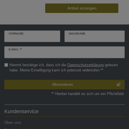
Artikel anzeigen
VORNAME
NACHNAME
Newsletter
E-MAIL **
Honig
Hiermit bestätige ich, dass ich die
Daten­schutz­erklärung
gelesen
habe. Meine Einwilligung kann ich jederzeit widerrufen.**
Abonnieren
** Hierbei handelt es sich um ein Pflichtfeld.
Kundenservice
Über uns