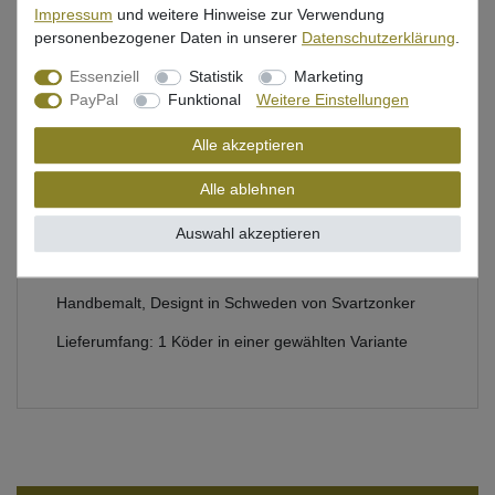
Impressum
und weitere Hinweise zur Verwendung
Bewertung
personenbezogener Daten in unserer
Daten­schutz­erklärung
.
Produktsicherheit
Essenziell
Statistik
Marketing
PayPal
Funktional
Weitere Einstellungen
Alle akzeptieren
Abu Garcia Jerkbait zum Spinnfischen auf Hecht
Alle ablehnen
Klares, hochschlagfestes ABS mit realistischem 3-D-
Effekt, Bleifrei
Auswahl akzeptieren
Berkley Fusion19-Drillinge
Handbemalt, Designt in Schweden von Svartzonker
Lieferumfang: 1 Köder in einer gewählten Variante