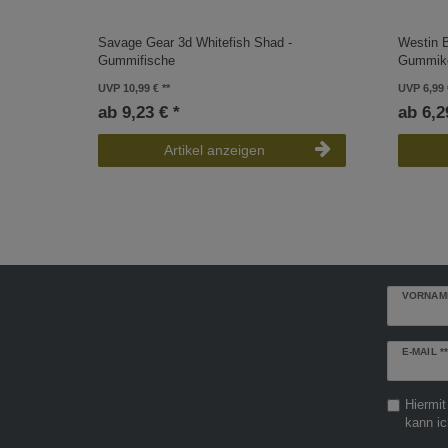
Savage Gear 3d Whitefish Shad -
Westin B
Gummifische
Gummik
UVP 10,99 €
UVP 6,99 
ab 9,23 € *
ab 6,2
Artikel anzeigen
VORNAM
Newslette
E-MAIL **
Honig
Hiermit
kann ic