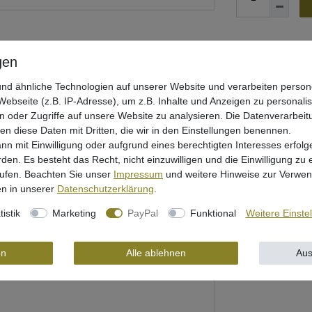
Wunschliste
nd ähnliche Technologien auf unserer Website und verarbeiten pers
ebseite (z.B. IP-Adresse), um z.B. Inhalte und Anzeigen zu personali
n oder Zugriffe auf unsere Website zu analysieren. Die Datenverarbeitu
len diese Daten mit Dritten, die wir in den Einstellungen benennen.
nn mit Einwilligung oder aufgrund eines berechtigten Interesses erfo
rden. Es besteht das Recht, nicht einzuwilligen und die Einwilligung zu
rheit
rufen. Beachten Sie unser
Impressum
und weitere Hinweise zur Verwe
n in unserer
Daten­schutz­erklärung
.
tistik
Marketing
PayPal
Funktional
Weitere Einste
en
Alle ablehnen
Aus