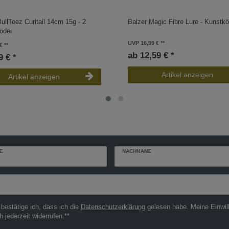
ullTeez Curltail 14cm 15g - 2
Balzer Magic Fibre Lure - Kunstk
öder
UVP 16,99 €
€
ab 12,59 € *
9 € *
Artikel anzeigen
Artikel anzeigen
E
NACHNAME
r
 bestätige ich, dass ich die
Daten­schutz­erklärung
gelesen habe. Meine Einwil
h jederzeit widerrufen.**