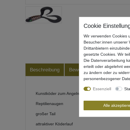
Wir verwenden Cookies u
Besucher:innen unserer W
Drittanbietern einzubinde
gesetzte Cookies. Wir tei
Die Datenverarbeitung ka
erteilt oder abgelehnt we
Beschreibung
Bewertung
Produktsiche
zu ändern oder zu wider
personenbezogener Date
Essenziell
Sta
Kunstköder zum Angeln auf Hecht & Co von Balzer
Reptilienaugen
Alle akzeptier
großer Tail
attraktiver Köderlauf