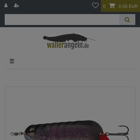
0
0,00 EUR
☰