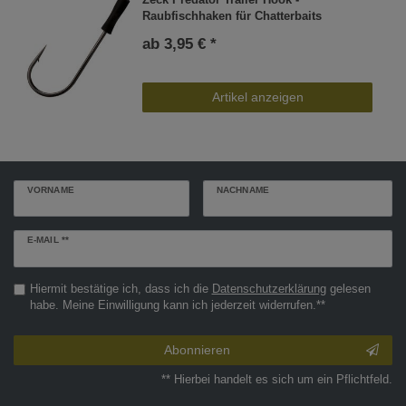
Raubfischhaken für Chatterbaits
ab 3,95 € *
Artikel anzeigen
VORNAME
NACHNAME
Newsletter
E-MAIL **
Honig
Hiermit bestätige ich, dass ich die
Daten­schutz­erklärung
gelesen
habe. Meine Einwilligung kann ich jederzeit widerrufen.**
Abonnieren
** Hierbei handelt es sich um ein Pflichtfeld.