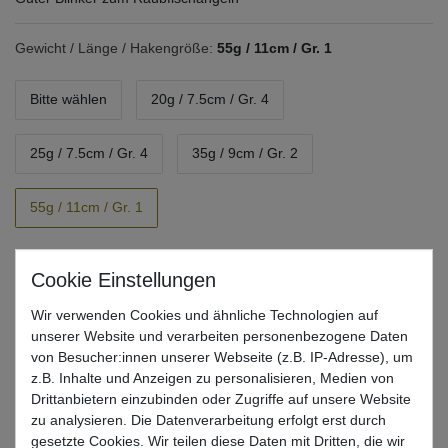
Gewicht / Länge / Hakengröße:
55g / 11cm / Gr. 1
Bitte wählen
20g / 7.5cm / Gr. 4
25g / 7.5cm / Gr. 4
35g / 9cm / Gr. 2
55g / 11cm / Gr. 1
Farbe:
Rainbow Trout
Bitte wählen
Pike
Perch
Roach
Wir verwenden Cookies und ähnliche Technologien auf
unserer Website und verarbeiten personenbezogene Daten
von Besucher:innen unserer Webseite (z.B. IP-Adresse), um
Brown Trout
Rainbow Trout
Fire Perch
z.B. Inhalte und Anzeigen zu personalisieren, Medien von
Drittanbietern einzubinden oder Zugriffe auf unsere Website
zu analysieren. Die Datenverarbeitung erfolgt erst durch
UVP 24,99 €
gesetzte Cookies. Wir teilen diese Daten mit Dritten, die wir