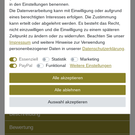
*
18,09 EUR
in den Einstellungen benennen.
Die Datenverarbeitung kann mit Einwilligung oder aufgrund
* inkl. ges. MwSt. zzgl.
Versandkosten
eines berechtigten Interesses erfolgen. Die Zustimmung
kann erteilt oder abgelehnt werden. Es besteht das Recht,
Lieferzeit 1-3 Tage (Deutschland); 3-7 Tage (Ausland)
nicht einzuwilligen und die Einwilligung zu einem späteren
Informationen zur Berechnung des Liefertermins hier
Zeitpunkt zu ändern oder zu widerrufen. Beachten Sie unser
Impressum
und weitere Hinweise zur Verwendung
Nur noch 5 Stück verfügbar
personenbezogener Daten in unserer
Daten­schutz­erklärung
.
Essenziell
Statistik
Marketing
In den Warenkorb
PayPal
Funktional
Weitere Einstellungen
Alle akzeptieren
Wunschliste
Alle ablehnen
Auswahl akzeptieren
Beschreibung
Bewertung