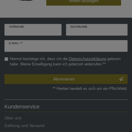
Artikel anzeigen
VORNAME
NACHNAME
Newsletter
E-MAIL **
Honig
Hiermit bestätige ich, dass ich die
Daten­schutz­erklärung
gelesen
habe. Meine Einwilligung kann ich jederzeit widerrufen.**
Abonnieren
** Hierbei handelt es sich um ein Pflichtfeld.
Kundenservice
Über uns
Zahlung und Versand