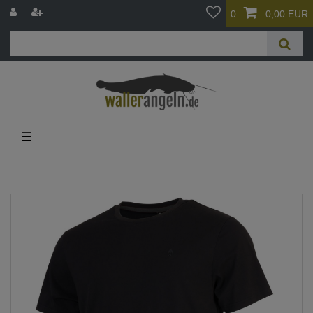
0
0,00 EUR
☰