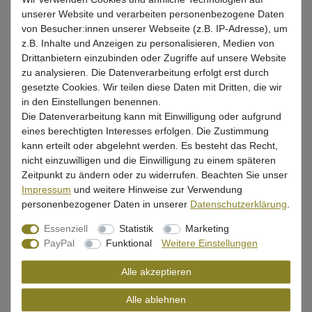
unserer Website und verarbeiten personenbezogene Daten
Wunschliste
von Besucher:innen unserer Webseite (z.B. IP-Adresse), um
z.B. Inhalte und Anzeigen zu personalisieren, Medien von
Drittanbietern einzubinden oder Zugriffe auf unsere Website
zu analysieren. Die Datenverarbeitung erfolgt erst durch
gesetzte Cookies. Wir teilen diese Daten mit Dritten, die wir
Beschreibung
in den Einstellungen benennen.
Die Datenverarbeitung kann mit Einwilligung oder aufgrund
Bewertung
eines berechtigten Interesses erfolgen. Die Zustimmung
kann erteilt oder abgelehnt werden. Es besteht das Recht,
Produktsicherheit
nicht einzuwilligen und die Einwilligung zu einem späteren
Zeitpunkt zu ändern oder zu widerrufen. Beachten Sie unser
Impressum
und weitere Hinweise zur Verwendung
personenbezogener Daten in unserer
Daten­schutz­erklärung
.
T-Shirt für Raubfischangler von Westin
Essenziell
Statistik
Marketing
Farbe: Schwarz
PayPal
Funktional
Weitere Einstellungen
180 g/m²
Alle akzeptieren
hoher Tragekomfort
Alle ablehnen