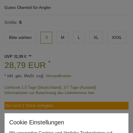
Gutes Oberteil für Angler
Größe:
S
Bitte wählen
S
M
L
XL
XXXL
UVP 31,99 €
*
28,79 EUR
* inkl. ges. MwSt. zzgl.
Versandkosten
Lieferzeit 1-3 Tage (Deutschland); 3-7 Tage (Ausland)
Informationen zur Berechnung des Liefertermins hier
Nur noch 2 Stück verfügbar
In den Warenkorb
Wir verwenden Cookies und ähnliche Technologien auf