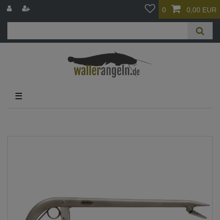
0
0,00 EUR
☰