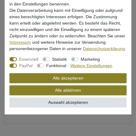
in den Einstellungen benennen.
Die Datenverarbeitung kann mit Einwilligung oder aufgrund
Beschreibung
eines berechtigten Interesses erfolgen. Die Zustimmung
kann erteilt oder abgelehnt werden. Es besteht das Recht,
Bewertung
nicht einzuwilligen und die Einwilligung zu einem späteren
Zeitpunkt zu ändern oder zu widerrufen. Beachten Sie unser
Produktsicherheit
Impressum
und weitere Hinweise zur Verwendung
personenbezogener Daten in unserer
Daten­schutz­erklärung
.
Essenziell
Statistik
Marketing
Zange für das Lösen von Haken von Berkley
PayPal
Funktional
Weitere Einstellungen
Sicherer Halt
Alle akzeptieren
Entfernt Haken sicher
Alle ablehnen
leicht in der Anwendung
Auswahl akzeptieren
robust