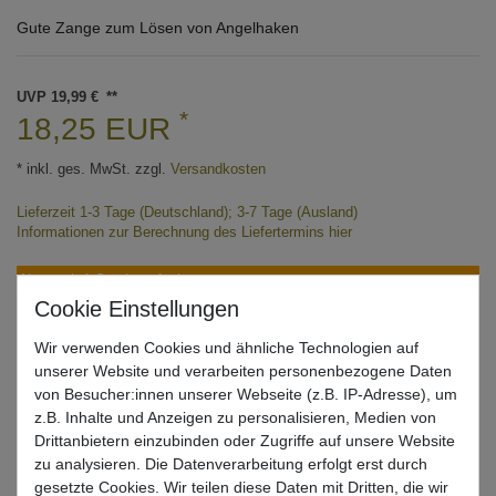
Gute Zange zum Lösen von Angelhaken
UVP 19,99 €
*
18,25 EUR
* inkl. ges. MwSt. zzgl.
Versandkosten
Lieferzeit 1-3 Tage (Deutschland); 3-7 Tage (Ausland)
Informationen zur Berechnung des Liefertermins hier
Nur noch 1 Stück verfügbar
In den Warenkorb
Wir verwenden Cookies und ähnliche Technologien auf
unserer Website und verarbeiten personenbezogene Daten
von Besucher:innen unserer Webseite (z.B. IP-Adresse), um
z.B. Inhalte und Anzeigen zu personalisieren, Medien von
Wunschliste
Drittanbietern einzubinden oder Zugriffe auf unsere Website
zu analysieren. Die Datenverarbeitung erfolgt erst durch
gesetzte Cookies. Wir teilen diese Daten mit Dritten, die wir