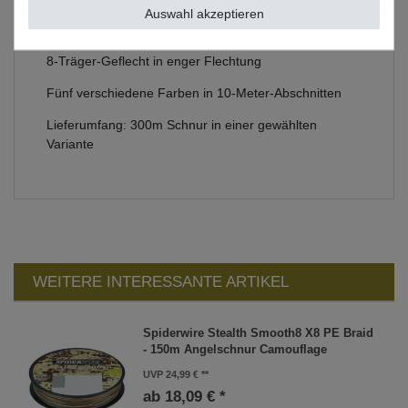
Auswahl akzeptieren
Länge: 300m
8-Träger-Geflecht in enger Flechtung
Fünf verschiedene Farben in 10-Meter-Abschnitten
Lieferumfang: 300m Schnur in einer gewählten
Variante
WEITERE INTERESSANTE ARTIKEL
Spiderwire Stealth Smooth8 X8 PE Braid
- 150m Angelschnur Camouflage
UVP 24,99 €
ab 18,09 € *