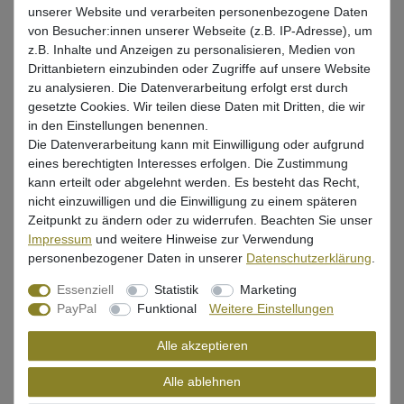
unserer Website und verarbeiten personenbezogene Daten
von Besucher:innen unserer Webseite (z.B. IP-Adresse), um
Nur noch 4 Stück verfügbar
z.B. Inhalte und Anzeigen zu personalisieren, Medien von
Drittanbietern einzubinden oder Zugriffe auf unsere Website
zu analysieren. Die Datenverarbeitung erfolgt erst durch
In den Warenkorb
gesetzte Cookies. Wir teilen diese Daten mit Dritten, die wir
in den Einstellungen benennen.
Die Datenverarbeitung kann mit Einwilligung oder aufgrund
Wunschliste
eines berechtigten Interesses erfolgen. Die Zustimmung
kann erteilt oder abgelehnt werden. Es besteht das Recht,
nicht einzuwilligen und die Einwilligung zu einem späteren
Zeitpunkt zu ändern oder zu widerrufen. Beachten Sie unser
Impressum
und weitere Hinweise zur Verwendung
Beschreibung
personenbezogener Daten in unserer
Daten­schutz­erklärung
.
Bewertung
Essenziell
Statistik
Marketing
PayPal
Funktional
Weitere Einstellungen
Produktsicherheit
Alle akzeptieren
Alle ablehnen
Angelschnur zum Raubfischangeln von SpiderWire