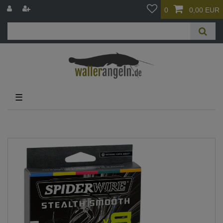
0
0,00 EUR
☰