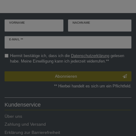
VORNAME
NACHNAME
Newsletter
E-MAIL **
Honig
Hiermit bestätige ich, dass ich die
Daten­schutz­erklärung
gelesen
habe. Meine Einwilligung kann ich jederzeit widerrufen.**
Abonnieren
** Hierbei handelt es sich um ein Pflichtfeld.
Kundenservice
Über uns
Zahlung und Versand
Erklärung zur Barrierefreiheit