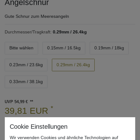
Angelschnur
Gute Schnur zum Meeresangeln
Durchmesser/Tragkraft:
0.29mm / 26.4kg
Bitte wählen
0.15mm / 16.5kg
0.19mm / 18kg
0.23mm / 23.6kg
0.29mm / 26.4kg
0.33mm / 38.1kg
UVP 54,99 €
*
39,81 EUR
* inkl. ges. MwSt. zzgl.
Versandkosten
Lieferzeit 1-3 Tage (Deutschland); 3-7 Tage (Ausland)
Wir verwenden Cookies und ähnliche Technologien auf
Informationen zur Berechnung des Liefertermins hier