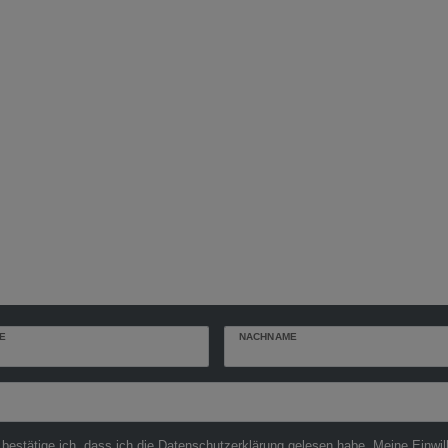
E
NACHNAME
r
 bestätige ich, dass ich die
Daten­schutz­erklärung
gelesen habe. Meine Einwil