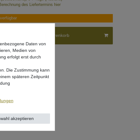
Berechnung des Liefertermins hier
verfügbar
In den Warenkorb
onenbezogene Daten von
sieren, Medien von
ng erfolgt erst durch
lgen. Die Zustimmung kann
 einem späteren Zeitpunkt
ndung
llungen
wahl akzeptieren