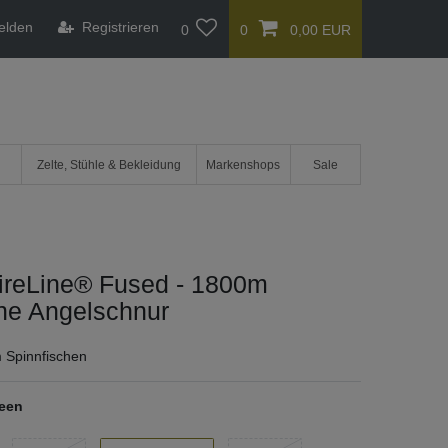
elden
Registrieren
0
0
0,00 EUR
Zelte, Stühle & Bekleidung
Markenshops
Sale
FireLine® Fused - 1800m
ne Angelschnur
 Spinnfischen
een