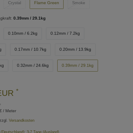
Crystal
Flame Green
Smoke
gkraft:
0.39mm / 29.1kg
0.10mm / 6.2kg
0.12mm / 7.2kg
g
0.17mm / 10.7kg
0.20mm / 13.9kg
kg
0.32mm / 24.6kg
0.39mm / 29.1kg
*
 EUR
r
€ / Meter
zzgl.
Versandkosten
e (Deutschland); 3-7 Tage (Ausland)