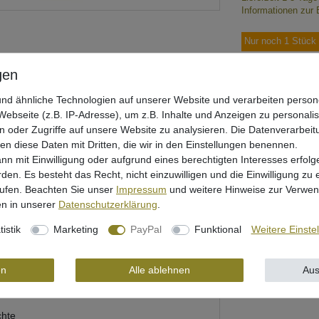
Informationen zur 
Nur noch 1 Stück 
nd ähnliche Technologien auf unserer Website und verarbeiten pers
ebseite (z.B. IP-Adresse), um z.B. Inhalte und Anzeigen zu personali
n oder Zugriffe auf unsere Website zu analysieren. Die Datenverarbeitu
Wunschliste
len diese Daten mit Dritten, die wir in den Einstellungen benennen.
nn mit Einwilligung oder aufgrund eines berechtigten Interesses erfo
rden. Es besteht das Recht, nicht einzuwilligen und die Einwilligung zu
rufen. Beachten Sie unser
Impressum
und weitere Hinweise zur Verwe
n in unserer
Daten­schutz­erklärung
.
rheit
tistik
Marketing
PayPal
Funktional
Weitere Einste
en
Alle ablehnen
Aus
chte