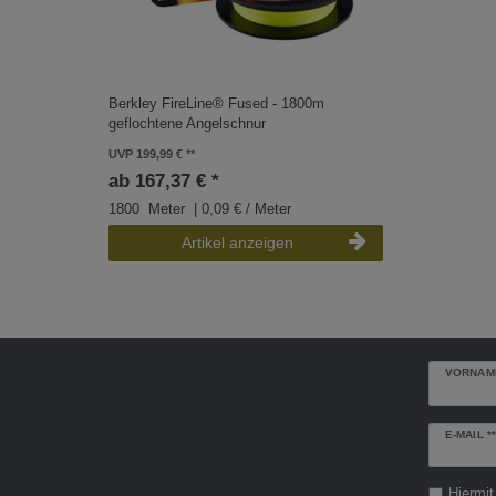
Berkley FireLine® Fused - 1800m
geflochtene Angelschnur
UVP 199,99 €
ab 167,37 € *
1800
Meter
| 0,09 € / Meter
Artikel anzeigen
VORNAM
Newslette
E-MAIL **
Honig
Hiermit