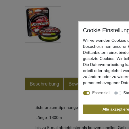
Wir verwenden Cookies u
Besucher:innen unserer W
Drittanbietern einzubinde
gesetzte Cookies. Wir tei
Die Datenverarbeitung ka
erteilt oder abgelehnt we
zu ändern oder zu wider
personenbezogener Date
Beschreibung
Bewertung
Produktsiche
Essenziell
Sta
Schnur zum Spinnangeln von Berkley
Alle akzeptier
Länge: 1800m
bis zu 5-mal abriebfester als konventionellen Gefle