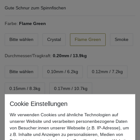
Gute Schnur zum Spinnfischen
Farbe:
Flame Green
Bitte wählen
Crystal
Flame Green
Smoke
Durchmesser/Tragkraft:
0.20mm / 13.9kg
Bitte wählen
0.10mm / 6.2kg
0.12mm / 7.2kg
0.15mm / 8.3kg
0.17mm / 10.7kg
0.20mm / 13.9kg
0.25mm / 18.4kg
Wir verwenden Cookies und ähnliche Technologien auf
unserer Website und verarbeiten personenbezogene Daten
0.32mm / 24.6kg
0.39mm / 29.1kg
von Besucher:innen unserer Webseite (z.B. IP-Adresse), um
z.B. Inhalte und Anzeigen zu personalisieren, Medien von