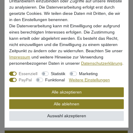
Drittanbietern einzubinden oder Zugriffe auf unsere Website
UVP 199,99 €
zu analysieren. Die Datenverarbeitung erfolgt erst durch
*
167,37 EUR
gesetzte Cookies. Wir teilen diese Daten mit Dritten, die wir
in den Einstellungen benennen.
Inhalt
1800
Meter
Die Datenverarbeitung kann mit Einwilligung oder aufgrund
Grundpreis
0,09 € / Meter
eines berechtigten Interesses erfolgen. Die Zustimmung
kann erteilt oder abgelehnt werden. Es besteht das Recht,
* inkl. ges. MwSt. zzgl.
Versandkosten
nicht einzuwilligen und die Einwilligung zu einem späteren
Lieferzeit 1-3 Tage (Deutschland); 3-7 Tage (Ausland)
Zeitpunkt zu ändern oder zu widerrufen. Beachten Sie unser
Informationen zur Berechnung des Liefertermins hier
Impressum
und weitere Hinweise zur Verwendung
personenbezogener Daten in unserer
Daten­schutz­erklärung
.
Nur noch 1 Stück verfügbar
Essenziell
Statistik
Marketing
PayPal
Funktional
Weitere Einstellungen
In den Warenkorb
Alle akzeptieren
Alle ablehnen
Wunschliste
Auswahl akzeptieren