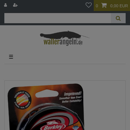
0
0,00 EUR
☰