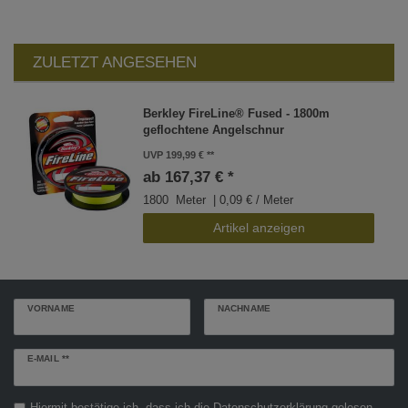
ZULETZT ANGESEHEN
Berkley FireLine® Fused - 1800m
geflochtene Angelschnur
UVP 199,99 €
ab 167,37 € *
1800
Meter
| 0,09 € / Meter
Artikel anzeigen
VORNAME
NACHNAME
Newsletter
E-MAIL **
Honig
Hiermit bestätige ich, dass ich die
Daten­schutz­erklärung
gelesen