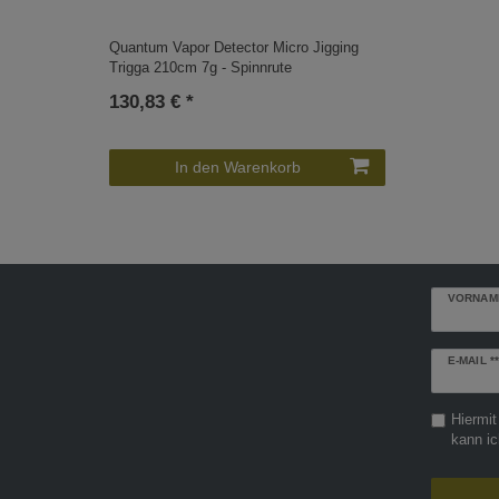
Quantum Vapor Detector Micro Jigging
Trigga 210cm 7g - Spinnrute
130,83 € *
In den Warenkorb
VORNAM
Newslette
E-MAIL **
Honig
Hiermit
kann ic