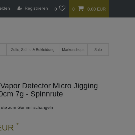
elden
Registrieren
0
0
0,00 EUR
Zelte, Stühle & Bekleidung
Markenshops
Sale
apor Detector Micro Jigging
0cm 7g - Spinnrute
rute zum Gummifischangeln
*
 EUR