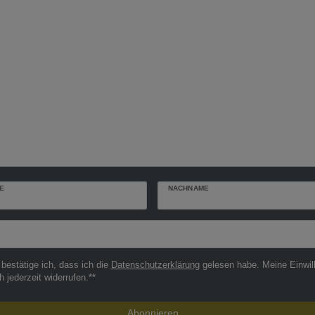
E
NACHNAME
r
 bestätige ich, dass ich die
Daten­schutz­erklärung
gelesen habe. Meine Einwil
h jederzeit widerrufen.**
Abonnieren