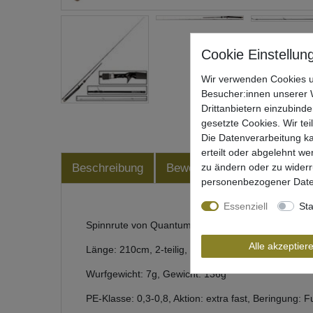
Wir verwenden Cookies u
Besucher:innen unserer W
Drittanbietern einzubinde
gesetzte Cookies. Wir tei
Die Datenverarbeitung ka
erteilt oder abgelehnt we
zu ändern oder zu wider
Beschreibung
Bewertung
Produktsiche
personenbezogener Date
Essenziell
Sta
Spinnrute von Quantum zum Kunstköderangeln auf
Alle akzeptier
Länge: 210cm, 2-teilig, Transportlänge: 159cm
Wurfgewicht: 7g, Gewicht: 136g
PE-Klasse: 0,3-0,8, Aktion: extra fast, Beringung: F