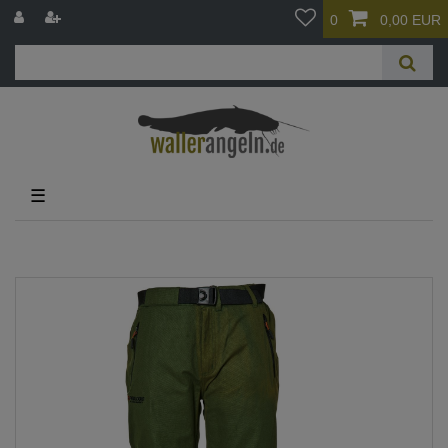
0
0,00 EUR
☰