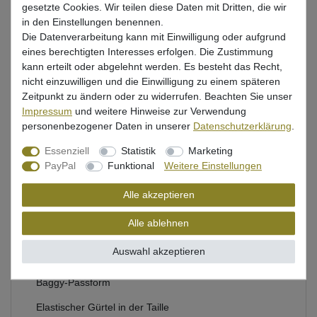
gesetzte Cookies. Wir teilen diese Daten mit Dritten, die wir
In den Warenkorb
in den Einstellungen benennen.
Die Datenverarbeitung kann mit Einwilligung oder aufgrund
eines berechtigten Interesses erfolgen. Die Zustimmung
Wunschliste
kann erteilt oder abgelehnt werden. Es besteht das Recht,
nicht einzuwilligen und die Einwilligung zu einem späteren
Zeitpunkt zu ändern oder zu widerrufen. Beachten Sie unser
Impressum
und weitere Hinweise zur Verwendung
personenbezogener Daten in unserer
Daten­schutz­erklärung
.
Beschreibung
Essenziell
Statistik
Marketing
PayPal
Funktional
Weitere Einstellungen
Bewertung
Alle akzeptieren
Produktsicherheit
Alle ablehnen
Auswahl akzeptieren
Hose für Angler von Prologic
Baggy-Passform
Elastischer Gürtel in der Taille