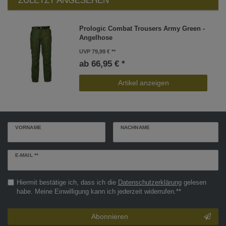
ZULETZT ANGESEHEN
Prologic Combat Trousers Army Green -
Angelhose
UVP 79,99 €
ab 66,95 € *
Artikel anzeigen
VORNAME
NACHNAME
Newsletter
E-MAIL **
Honig
Hiermit bestätige ich, dass ich die
Daten­schutz­erklärung
gelesen
habe. Meine Einwilligung kann ich jederzeit widerrufen.**
Abonnieren