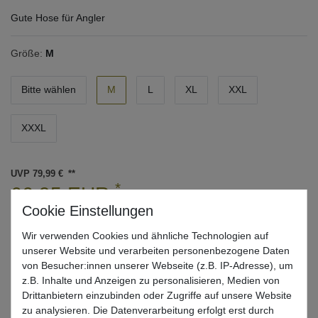
Gute Hose für Angler
Größe:
M
Bitte wählen
M
L
XL
XXL
XXXL
UVP 79,99 €
*
66,95 EUR
* inkl. ges. MwSt. zzgl.
Versandkosten
Wir verwenden Cookies und ähnliche Technologien auf
Lieferzeit 1-3 Tage (Deutschland); 3-7 Tage (Ausland)
unserer Website und verarbeiten personenbezogene Daten
Informationen zur Berechnung des Liefertermins hier
von Besucher:innen unserer Webseite (z.B. IP-Adresse), um
z.B. Inhalte und Anzeigen zu personalisieren, Medien von
Nur noch 1 Stück verfügbar
Drittanbietern einzubinden oder Zugriffe auf unsere Website
zu analysieren. Die Datenverarbeitung erfolgt erst durch