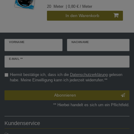
20
Meter
| 0,80 € / Meter
In den Warenkorb
VORNAME
NACHNAME
Newsletter
E-MAIL **
Honig
Hiermit bestätige ich, dass ich die
Daten­schutz­erklärung
gelesen
habe. Meine Einwilligung kann ich jederzeit widerrufen.**
Abonnieren
** Hierbei handelt es sich um ein Pflichtfeld.
Kundenservice