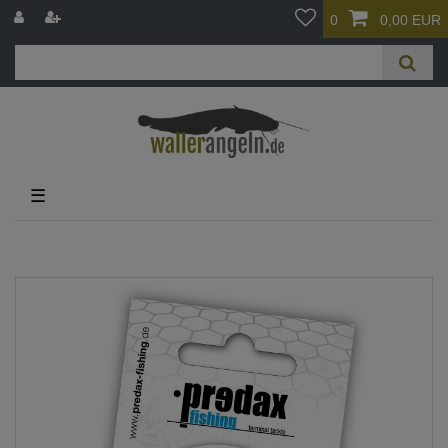
0
0,00 EUR
☰