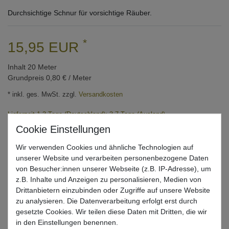
Durchsichtige Schnur für vorsichtige Räuber.
*
15,95 EUR
Inhalt
20
Meter
Grundpreis
0,80 € / Meter
* inkl. ges. MwSt. zzgl.
Versandkosten
Lieferzeit 1-3 Tage (Deutschland); 3-7 Tage (Ausland)
Informationen zur Berechnung des Liefertermins hier
Mehr als 5 Stück verfügbar
Wir verwenden Cookies und ähnliche Technologien auf
unserer Website und verarbeiten personenbezogene Daten
von Besucher:innen unserer Webseite (z.B. IP-Adresse), um
In den Warenkorb
z.B. Inhalte und Anzeigen zu personalisieren, Medien von
Drittanbietern einzubinden oder Zugriffe auf unsere Website
zu analysieren. Die Datenverarbeitung erfolgt erst durch
Wunschliste
gesetzte Cookies. Wir teilen diese Daten mit Dritten, die wir
in den Einstellungen benennen.