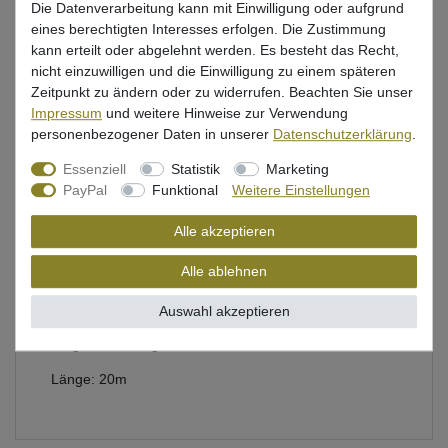
Die Datenverarbeitung kann mit Einwilligung oder aufgrund
eines berechtigten Interesses erfolgen. Die Zustimmung
kann erteilt oder abgelehnt werden. Es besteht das Recht,
Beschreibung
nicht einzuwilligen und die Einwilligung zu einem späteren
Zeitpunkt zu ändern oder zu widerrufen. Beachten Sie unser
Bewertung
Impressum
und weitere Hinweise zur Verwendung
personenbezogener Daten in unserer
Daten­schutz­erklärung
.
Produktsicherheit
Essenziell
Statistik
Marketing
PayPal
Funktional
Weitere Einstellungen
Alle akzeptieren
Predax Fishing Fluorocarbon Schnur
Alle ablehnen
durchsichtig, knotbar & klemmbar
Durchmesser: 0,60mm
Auswahl akzeptieren
Tragkraft: 19,5kg
Länge: 20m