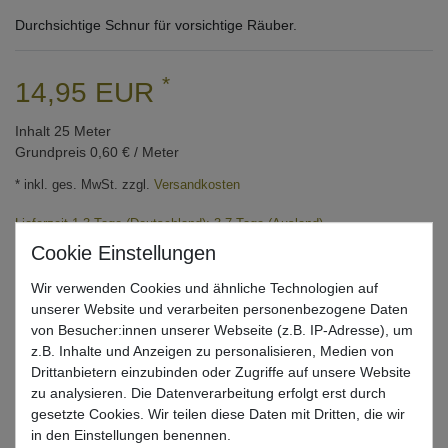
Durchsichtige Schnur für vorsichtige Räuber.
*
14,95 EUR
Inhalt
25
Meter
Grundpreis
0,60 € / Meter
* inkl. ges. MwSt. zzgl.
Versandkosten
Lieferzeit 1-3 Tage (Deutschland); 3-7 Tage (Ausland)
Informationen zur Berechnung des Liefertermins hier
Mehr als 5 Stück verfügbar
Wir verwenden Cookies und ähnliche Technologien auf
unserer Website und verarbeiten personenbezogene Daten
von Besucher:innen unserer Webseite (z.B. IP-Adresse), um
In den Warenkorb
z.B. Inhalte und Anzeigen zu personalisieren, Medien von
Drittanbietern einzubinden oder Zugriffe auf unsere Website
zu analysieren. Die Datenverarbeitung erfolgt erst durch
Wunschliste
gesetzte Cookies. Wir teilen diese Daten mit Dritten, die wir
in den Einstellungen benennen.