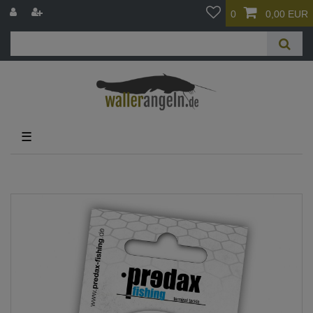
0
0,00 EUR
☰