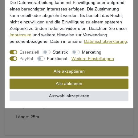
Die Datenverarbeitung kann mit Einwilligung oder aufgrund
eines berechtigten Interesses erfolgen. Die Zustimmung
kann erteilt oder abgelehnt werden. Es besteht das Recht,
Beschreibung
nicht einzuwilligen und die Einwilligung zu einem späteren
Zeitpunkt zu ändern oder zu widerrufen. Beachten Sie unser
Bewertung
Impressum
und weitere Hinweise zur Verwendung
personenbezogener Daten in unserer
Daten­schutz­erklärung
.
Produktsicherheit
Essenziell
Statistik
Marketing
PayPal
Funktional
Weitere Einstellungen
Alle akzeptieren
Predax Fishing Fluorocarbon Schnur
Alle ablehnen
durchsichtig, knotbar & klemmbar
Durchmesser: 0,50mm
Auswahl akzeptieren
Tragkraft: 16kg
Länge: 25m