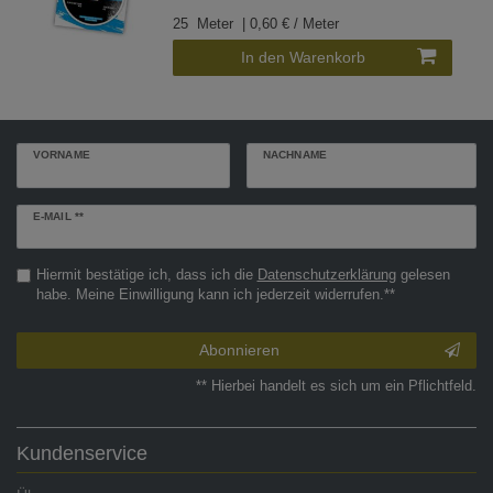
25
Meter
| 0,60 € / Meter
In den Warenkorb
VORNAME
NACHNAME
Newsletter
E-MAIL **
Honig
Hiermit bestätige ich, dass ich die
Daten­schutz­erklärung
gelesen
habe. Meine Einwilligung kann ich jederzeit widerrufen.**
Abonnieren
** Hierbei handelt es sich um ein Pflichtfeld.
Kundenservice