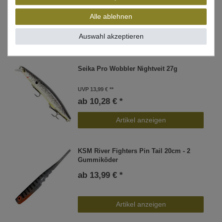
Alle ablehnen
Auswahl akzeptieren
WEITERE INTERESSANTE ARTIKEL
Seika Pro Wobbler Nightveit 27g
UVP 13,99 €
ab 10,28 € *
Artikel anzeigen
KSM River Fighters Pin Tail 20cm - 2
Gummiköder
ab 13,99 € *
Artikel anzeigen