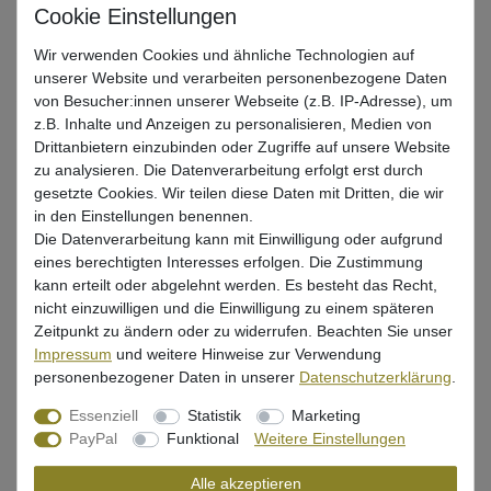
Wir verwenden Cookies und ähnliche Technologien auf
Beschreibung
unserer Website und verarbeiten personenbezogene Daten
von Besucher:innen unserer Webseite (z.B. IP-Adresse), um
Bewertung
z.B. Inhalte und Anzeigen zu personalisieren, Medien von
Drittanbietern einzubinden oder Zugriffe auf unsere Website
zu analysieren. Die Datenverarbeitung erfolgt erst durch
Produktsicherheit
gesetzte Cookies. Wir teilen diese Daten mit Dritten, die wir
in den Einstellungen benennen.
Die Datenverarbeitung kann mit Einwilligung oder aufgrund
Predax Fishing Fluorocarbon Schnur
eines berechtigten Interesses erfolgen. Die Zustimmung
kann erteilt oder abgelehnt werden. Es besteht das Recht,
durchsichtig, knotbar & klemmbar
nicht einzuwilligen und die Einwilligung zu einem späteren
Zeitpunkt zu ändern oder zu widerrufen. Beachten Sie unser
Durchmesser: 0,30mm
Impressum
und weitere Hinweise zur Verwendung
Tragkraft: 6,3kg
personenbezogener Daten in unserer
Daten­schutz­erklärung
.
Länge: 30m
Essenziell
Statistik
Marketing
PayPal
Funktional
Weitere Einstellungen
Alle akzeptieren