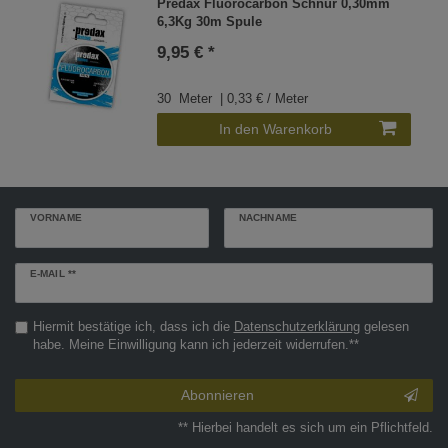
Predax Fluorocarbon Schnur 0,30mm
6,3Kg 30m Spule
9,95 € *
30
Meter
| 0,33 € / Meter
In den Warenkorb
VORNAME
NACHNAME
Newsletter
E-MAIL **
Honig
Hiermit bestätige ich, dass ich die
Daten­schutz­erklärung
gelesen
habe. Meine Einwilligung kann ich jederzeit widerrufen.**
Abonnieren
** Hierbei handelt es sich um ein Pflichtfeld.