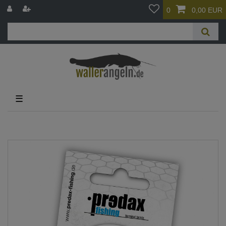
0
0,00 EUR
☰