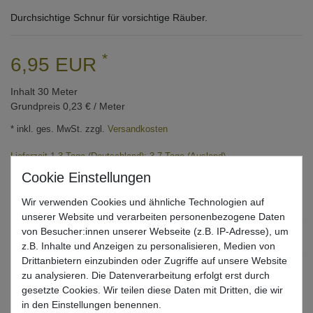
Durchsichtige Schnur für vorsichtige Räuber.
*
6,95 EUR
Inhalt
30
Meter
Grundpreis
0,23 € / Meter
* inkl. ges. MwSt. zzgl.
Versandkosten
Lieferzeit 1-3 Tage (Deutschland); 3-7 Tage (Ausland)
Informationen zur Berechnung des Liefertermins hier
Mehr als 5 Stück verfügbar
Wir verwenden Cookies und ähnliche Technologien auf
unserer Website und verarbeiten personenbezogene Daten
von Besucher:innen unserer Webseite (z.B. IP-Adresse), um
In den Warenkorb
z.B. Inhalte und Anzeigen zu personalisieren, Medien von
Drittanbietern einzubinden oder Zugriffe auf unsere Website
zu analysieren. Die Datenverarbeitung erfolgt erst durch
Wunschliste
gesetzte Cookies. Wir teilen diese Daten mit Dritten, die wir
in den Einstellungen benennen.