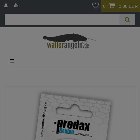
0
0,00 EUR
☰