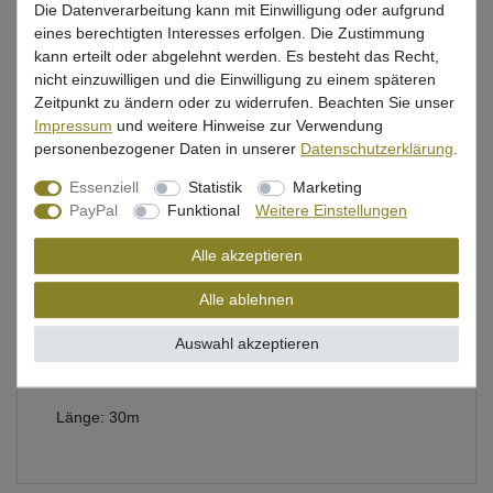
Die Datenverarbeitung kann mit Einwilligung oder aufgrund
eines berechtigten Interesses erfolgen. Die Zustimmung
kann erteilt oder abgelehnt werden. Es besteht das Recht,
Beschreibung
nicht einzuwilligen und die Einwilligung zu einem späteren
Zeitpunkt zu ändern oder zu widerrufen. Beachten Sie unser
Bewertung
Impressum
und weitere Hinweise zur Verwendung
personenbezogener Daten in unserer
Daten­schutz­erklärung
.
Produktsicherheit
Essenziell
Statistik
Marketing
PayPal
Funktional
Weitere Einstellungen
Alle akzeptieren
Predax Fishing Fluorocarbon Schnur
Alle ablehnen
durchsichtig, knotbar & klemmbar
Durchmesser: 0,20mm
Auswahl akzeptieren
Tragkraft: 3,8kg
Länge: 30m