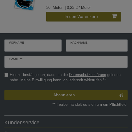
30
Meter
| 0,23 € / Meter
In den Warenkorb
VORNAME
NACHNAME
Newsletter
E-MAIL **
Honig
Hiermit bestätige ich, dass ich die
Daten­schutz­erklärung
gelesen
habe. Meine Einwilligung kann ich jederzeit widerrufen.**
Abonnieren
** Hierbei handelt es sich um ein Pflichtfeld.
Kundenservice