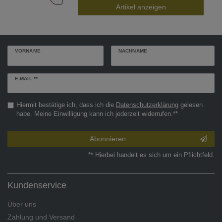
Artikel anzeigen
VORNAME
NACHNAME
Newsletter
E-MAIL **
Honig
Hiermit bestätige ich, dass ich die
Daten­schutz­erklärung
gelesen
habe. Meine Einwilligung kann ich jederzeit widerrufen.**
Abonnieren
** Hierbei handelt es sich um ein Pflichtfeld.
Kundenservice
Über uns
Zahlung und Versand