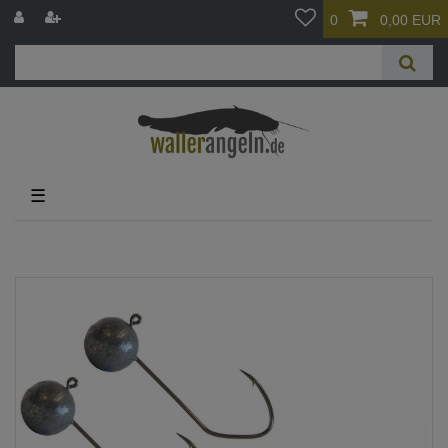
0
0,00 EUR
☰