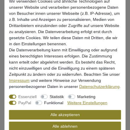
Wir verwenden Cookies und ähnliche Technologien auf
Gr. 6 / 1.75g / 5 Stück
Gr. 6 / 3.5g / 5 Stück
unserer Website und verarbeiten personenbezogene Daten
von Besucher:innen unserer Webseite (z.B. IP-Adresse), um
z.B. Inhalte und Anzeigen zu personalisieren, Medien von
Gr. 4 / 1.75g / 5 Stück
Gr. 4 / 7g / 5 Stück
Drittanbietern einzubinden oder Zugriffe auf unsere Website
zu analysieren. Die Datenverarbeitung erfolgt erst durch
gesetzte Cookies. Wir teilen diese Daten mit Dritten, die wir
*
4,99 EUR
in den Einstellungen benennen.
Die Datenverarbeitung kann mit Einwilligung oder aufgrund
* inkl. ges. MwSt. zzgl.
Versandkosten
eines berechtigten Interesses erfolgen. Die Zustimmung
kann erteilt oder abgelehnt werden. Es besteht das Recht,
Lieferzeit 1-3 Tage (Deutschland); 3-7 Tage (Ausland)
nicht einzuwilligen und die Einwilligung zu einem späteren
Informationen zur Berechnung des Liefertermins hier
Zeitpunkt zu ändern oder zu widerrufen. Beachten Sie unser
Impressum
und weitere Hinweise zur Verwendung
Nur noch 1 Stück verfügbar
personenbezogener Daten in unserer
Daten­schutz­erklärung
.
Essenziell
Statistik
Marketing
In den Warenkorb
PayPal
Funktional
Weitere Einstellungen
Alle akzeptieren
Wunschliste
Alle ablehnen