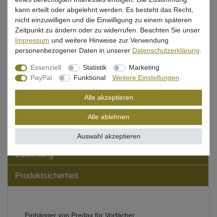
kann erteilt oder abgelehnt werden. Es besteht das Recht,
nicht einzuwilligen und die Einwilligung zu einem späteren
Mehr als 5 Stück verfügbar
Zeitpunkt zu ändern oder zu widerrufen. Beachten Sie unser
Impressum
und weitere Hinweise zur Verwendung
In den Warenkorb
personenbezogener Daten in unserer
Daten­schutz­erklärung
.
Essenziell
Statistik
Marketing
PayPal
Funktional
Weitere Einstellungen
Wunschliste
Alle akzeptieren
Alle ablehnen
Beschreibung
Auswahl akzeptieren
Bewertung
Produktsicherheit
Einhänger von Predax für Vorfächer