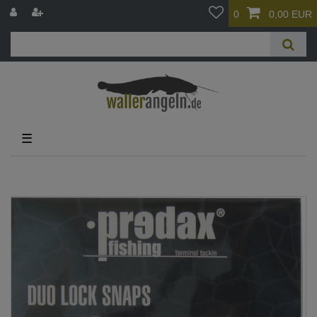
0
0,00 EUR
☰