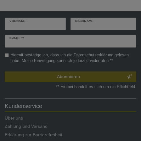
VORNAME
NACHNAME
Newsletter
E-MAIL **
Honig
Hiermit bestätige ich, dass ich die
Daten­schutz­erklärung
gelesen
habe. Meine Einwilligung kann ich jederzeit widerrufen.**
Abonnieren
** Hierbei handelt es sich um ein Pflichtfeld.
Kundenservice
Über uns
Zahlung und Versand
Erklärung zur Barrierefreiheit