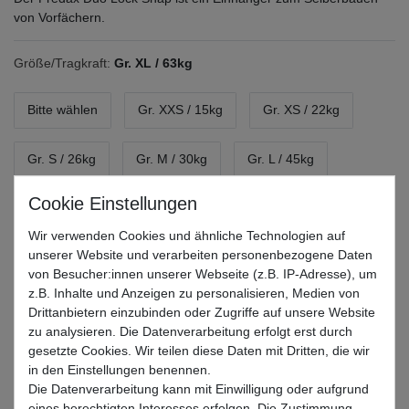
von Vorfächern.
Größe/Tragkraft:
Gr. XL / 63kg
Bitte wählen
Gr. XXS / 15kg
Gr. XS / 22kg
Gr. S / 26kg
Gr. M / 30kg
Gr. L / 45kg
Gr. XL / 63kg
Gr. XXL / 78kg
Wir verwenden Cookies und ähnliche Technologien auf
unserer Website und verarbeiten personenbezogene Daten
*
3,29 EUR
von Besucher:innen unserer Webseite (z.B. IP-Adresse), um
z.B. Inhalte und Anzeigen zu personalisieren, Medien von
Inhalt
15
Stück
Drittanbietern einzubinden oder Zugriffe auf unsere Website
Grundpreis
0,22 € / Stück
zu analysieren. Die Datenverarbeitung erfolgt erst durch
gesetzte Cookies. Wir teilen diese Daten mit Dritten, die wir
* inkl. ges. MwSt. zzgl.
Versandkosten
in den Einstellungen benennen.
Die Datenverarbeitung kann mit Einwilligung oder aufgrund
Lieferzeit 1-3 Tage (Deutschland); 3-7 Tage (Ausland)
eines berechtigten Interesses erfolgen. Die Zustimmung
Informationen zur Berechnung des Liefertermins hier